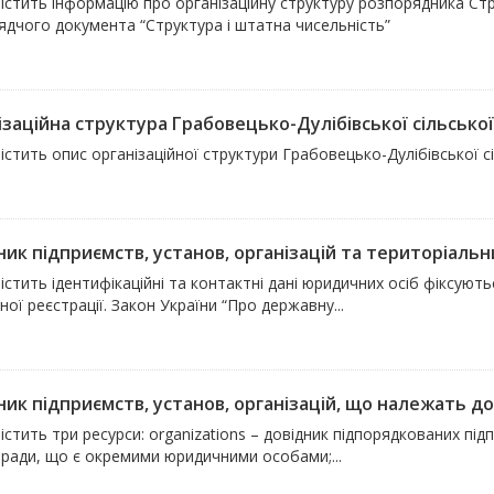
істить інформацію про організаційну структуру розпорядника Стрі
ядчого документа “Структура і штатна чисельність”
ізаційна структура Грабовецько-Дулібівської сільсько
істить опис організаційної структури Грабовецько-Дулібівської с
ик підприємств, установ, організацій та територіальни
істить ідентифікаційні та контактні дані юридичних осіб фіксуют
ої реєстрації. Закон України “Про державну...
ик підприємств, установ, організацій, що належать до 
істить три ресурси: organizations – довідник підпорядкованих підп
 ради, що є окремими юридичними особами;...