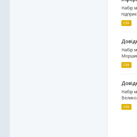
Набір м
підприє
CSV
Довідн
Набір м
Моршин
CSV
Довідн
Набір м
Великол
CSV