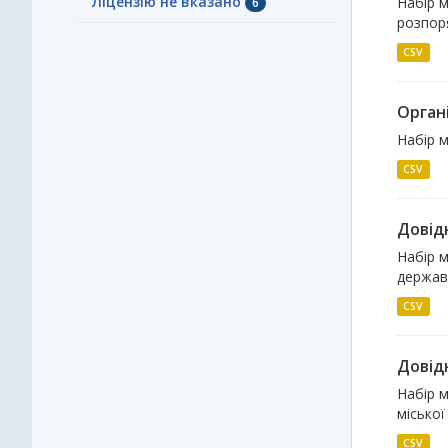
Ліцензію не вказано
Набір м
6
розпор
CSV
Орган
Набір м
CSV
Довідн
Набір м
державн
CSV
Довідн
Набір м
міської
CSV