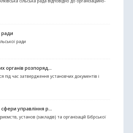
лківська сільська рада відповідно до організаційно-
ї ради
ільської ради
х органів розпоряд...
ься під час затвердження установчих документів і
сфери управління р...
риємств, установ (закладів) та організацій Бібрської