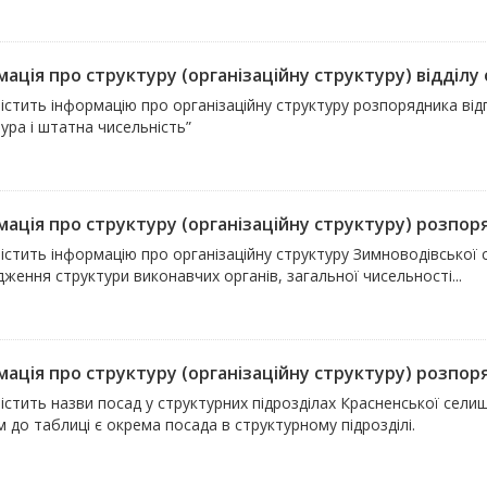
ація про структуру (організаційну структуру) відділу ос
істить інформацію про організаційну структуру розпорядника ві
ура і штатна чисельність”
ація про структуру (організаційну структуру) розпоря
істить інформацію про організаційну структуру Зимноводівської с
ження структури виконавчих органів, загальної чисельності...
мація про структуру (організаційну структуру) розпор
істить назви посад у структурних підрозділах Красненської сели
 до таблиці є окрема посада в структурному підрозділі.