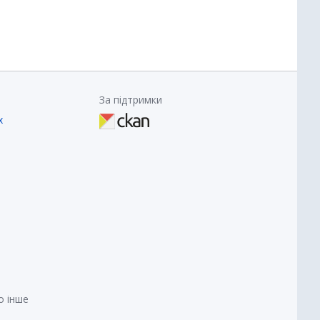
За підтримки
х
о інше