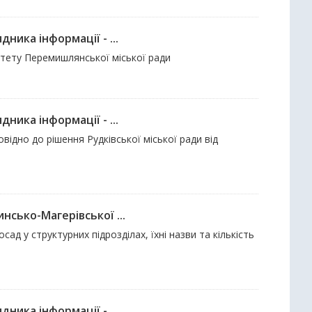
ника інформації - ...
ітету Перемишлянської міської ради
ника інформації - ...
відно до рішення Рудківської міської ради від
нсько-Магерівської ...
ад у структурних підрозділах, їхні назви та кількість
ника інформації - ...