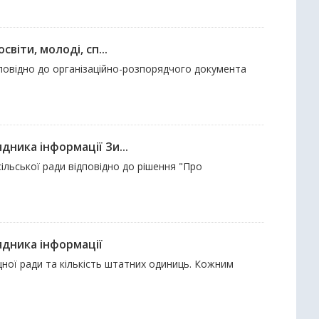
віти, молоді, сп...
дповідно до організаційно-розпорядчого документа
дника інформації Зи...
ільської ради відповідно до рішення "Про
ядника інформації
щної ради та кількість штатних одиниць. Кожним