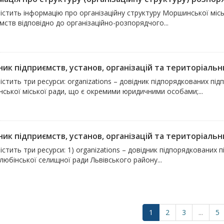
істить інформацію про організаційну структуру Моршинської міськ
мств відповідно до організаційно-розпорядчого...
ик підприємств, установ, організацій та територіальни
істить три ресурси: organizations – довідник підпорядкованих підп
ської міської ради, що є окремими юридичними особами;...
ик підприємств, установ, організацій та територіальни
істить три ресурси: 1) organizations – довідник підпорядкованих п
юбінської селищної ради Львівського району...
1
2
3
...
5