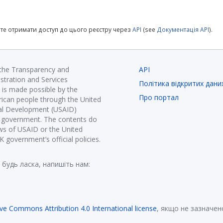
те отримати доступ до цього реєстру через
API
(see
Документація API
).
 the Transparency and
API
istration and Services
Політика відкритих дани
is made possible by the
Про портал
ican people through the United
nal Development (USAID)
K government. The contents do
ews of USAID or the United
government’s official policies.
 будь ласка, напишіть нам:
ive Commons Attribution 4.0 International license
, якщо не зазначен