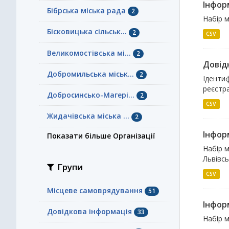
Інфор
Бібрська міська рада
2
Набір 
Бісковицька сільськ...
2
CSV
Великомостівська мі...
2
Довідн
Добромильська міськ...
2
Ідентиф
реєстра
Добросинсько-Магері...
2
CSV
Жидачівська міська ...
2
Інформ
Показати більше Організації
Набір м
Львівсь
Групи
CSV
Місцеве самоврядування
51
Інфор
Довідкова інформація
33
Набір м