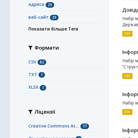
адреса
29
Довідн
веб-сайт
29
Набір м
Державн
Показати більше Теги
CSV
Формати
Інформ
Набір м
CSV
82
“Структ
TXT
1
CSV
XLSX
1
Інфор
Набір м
Ліцензії
CSV
Creative Commons At...
77
Інформ