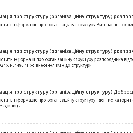
ація про структуру (організаційну структуру) розпоряд
містить інформацію про організаційну структуру Виконавчого ком
ація про структуру (організаційну структуру) розпоряд
істить інформації про організаційну структуру розпорядника відпо
024р. №4480 "Про внесення змін до структури...
ація про структуру (організаційну структуру) Доброси
істить інформацію про організаційну структуру, ідентифікатори пос
х одиниць.
ація про структуру (організаційну структуру) розпоряд