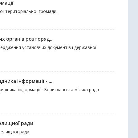
рмації
ої територіальної громади.
х органів розпоряд...
твердження установчих документів і державної
ника інформації - ...
орядника інформації - Бориславська міська рада
селищної ради
 селищної ради