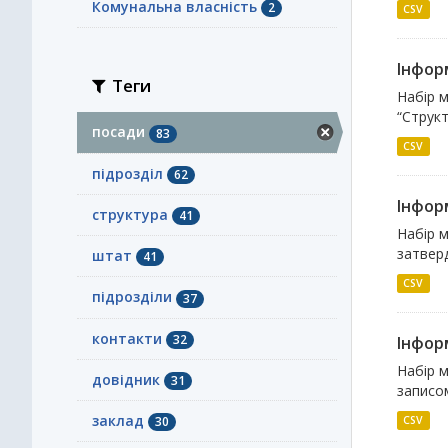
Комунальна власність
2
CSV
Інформ
Теги
Набір м
“Структ
посади
83
CSV
підрозділ
62
Інформ
структура
41
Набір м
затверд
штат
41
CSV
підрозділи
37
контакти
32
Інфор
Набір м
довідник
31
записом
заклад
CSV
30