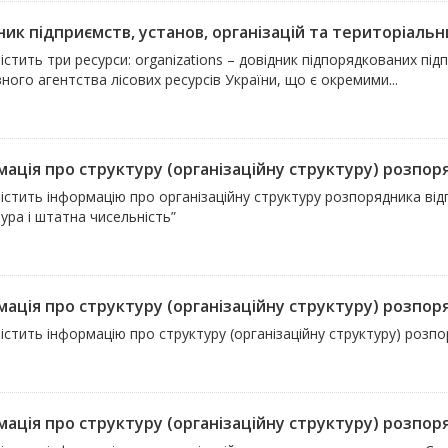
ик підприємств, установ, організацій та територіальни
істить три ресурси: organizations – довідник підпорядкованих підп
ого агентства лісових ресурсів України, що є окремими...
ація про структуру (організаційну структуру) розпоряд
істить інформацію про організаційну структуру розпорядника ві
ура і штатна чисельність”
мація про структуру (організаційну структуру) розпор
істить інформацію про структуру (організаційну структуру) розп
ація про структуру (організаційну структуру) розпоряд