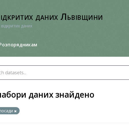
відкритих даних Львівщини
 відкритих даних
Розпорядникам
набори даних знайдено
посади