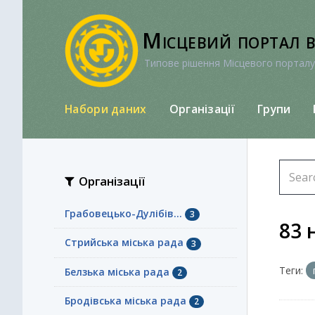
Перейти
до
Місцевий портал 
вмісту
Типове рішення Місцевого порталу
Набори даних
Організації
Групи
Організації
Грабовецько-Дулібів...
3
83 
Стрийська міська рада
3
Теги:
Белзька міська рада
2
Бродівська міська рада
2