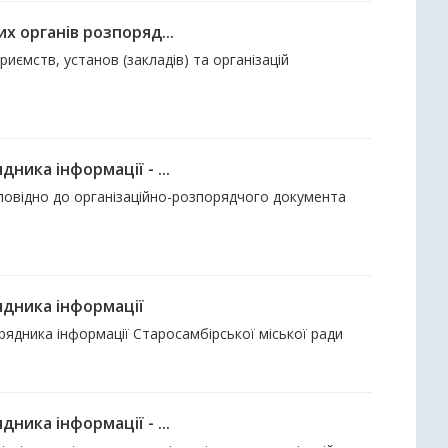
х органів розпоряд...
риємств, установ (закладів) та організацій
ника інформації - ...
дповідно до організаційно-розпорядчого документа
ядника інформації
орядника інформації Старосамбірської міської ради
ника інформації - ...