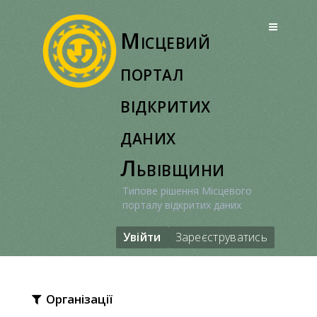
Перейти
до
Місцевий
вмісту
портал
відкритих
даних
Львівщини
Типове рішення Місцевого
порталу відкритих даних
Увійти
Зареєструватись
Організації