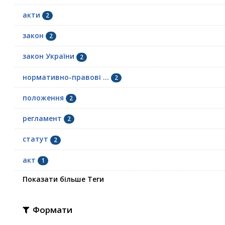
акти
2
закон
2
закон України
2
нормативно-правові ...
2
положення
2
регламент
2
статут
2
акт
1
Показати більше Теги
Формати