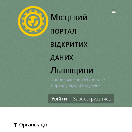
Перейти
до
Місцевий
вмісту
портал
відкритих
даних
Львівщини
Типове рішення Місцевого
порталу відкритих даних
Увійти
Зареєструватись
Організації