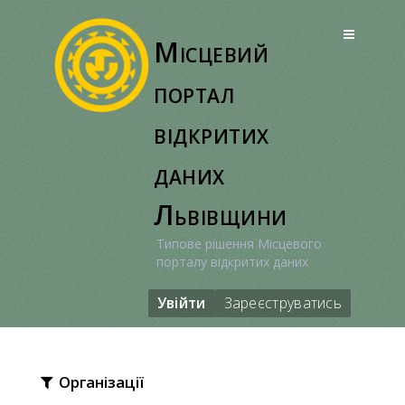
Перейти
до
Місцевий
вмісту
портал
відкритих
даних
Львівщини
Типове рішення Місцевого
порталу відкритих даних
Увійти
Зареєструватись
Організації