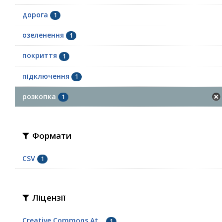
дорога
1
озеленення
1
покриття
1
підключення
1
розкопка
1
Формати
CSV
1
Ліцензії
Creative Commons At...
1