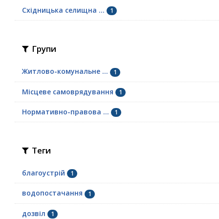
Східницька селищна ...
1
Групи
Житлово-комунальне ...
1
Місцеве самоврядування
1
Нормативно-правова ...
1
Теги
благоустрій
1
водопостачання
1
дозвіл
1