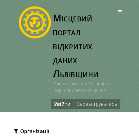
Перейти
до
Місцевий
вмісту
портал
відкритих
даних
Львівщини
Типове рішення Місцевого
порталу відкритих даних
Увійти
Зареєструватись
Організації