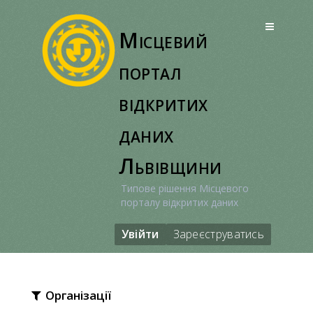
Перейти
до
Місцевий
вмісту
портал
відкритих
даних
Львівщини
Типове рішення Місцевого
порталу відкритих даних
Увійти
Зареєструватись
Організації