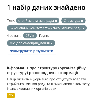
1 набір даних знайдено
Теги:
стрийська міська рада
Структура
Виконавчий комітет Стрийської міської ради
Формати:
CSV
Групи:
Місцеве самоврядування
Фільтрувати результати
Інформація про структуру (організаційну
структуру) розпорядника інформації
Набір містить інформацію про структуру апарату
Стрийської міської ради та її виконавчого комітету,
інших виконавчих органів ради
CSV