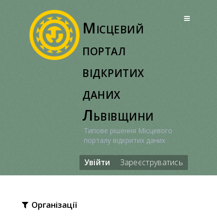
Перейти
до
Місцевий
вмісту
портал
відкритих
даних
Львівщини
Типове рішення Місцевого
порталу відкритих даних
Увійти
Зареєструватись
Організації