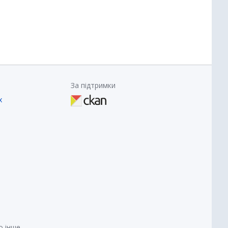
За підтримки
х
о інше