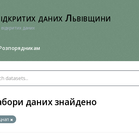
відкритих даних Львівщини
 відкритих даних
Розпорядникам
абори даних знайдено
цнап