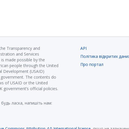
 the Transparency and
API
istration and Services
Політика відкритих дани
is made possible by the
Про портал
ican people through the United
nal Development (USAID)
K government. The contents do
ews of USAID or the United
government’s official policies.
 будь ласка, напишіть нам:
ive Commons Attribution 4.0 International license
, якщо не зазначен