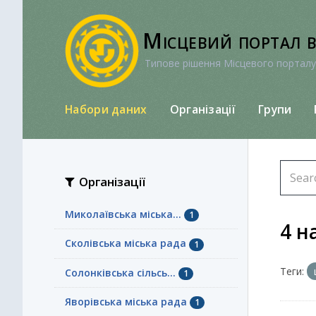
Перейти
до
Місцевий портал 
вмісту
Типове рішення Місцевого порталу
Набори даних
Організації
Групи
Організації
Миколаївська міська...
1
4 н
Сколівська міська рада
1
Теги:
Солонківська сільсь...
1
Яворівська міська рада
1