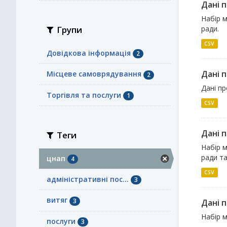
Дані п
Набір м
Групи
ради.
CSV
Довідкова інформація
2
Дані 
Місцеве самоврядування
2
Дані пр
Торгівля та послуги
1
CSV
Дані п
Теги
Набір м
ради та
цнап
4
CSV
адміністративні пос...
3
витяг
3
Дані п
Набір м
послуги
3