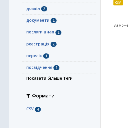
CSV
дозвіл
2
документи
2
Ви може
послуги цнап
2
реєстрація
2
перелік
1
посвідчення
1
Показати більше Теги
Формати
CSV
4