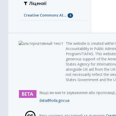
Ліцензії
Creative Commons At...
4
The website is created within
Accountability in Public Admin
Program/TAPAS. This website 
generous support of the Amer
States Agency for Internatio
alongside UK aid from the U
not necessarily reflect the vi
States Government and the UK 
Якщо ви маєте зауваження або пропозиції,
data@loda.gov.ua
Весь контент доступний за ліцензією
Creat