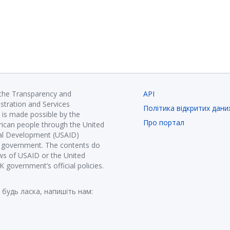
 the Transparency and
API
istration and Services
Політика відкритих дани
is made possible by the
Про портал
ican people through the United
nal Development (USAID)
K government. The contents do
ews of USAID or the United
government’s official policies.
 будь ласка, напишіть нам: