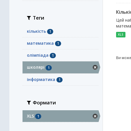
Кількі
Теги
Цей наб
математ
кількість
1
XLS
математика
1
олімпіада
1
Ви може
школярі
1
інформатика
1
Формати
XLS
1