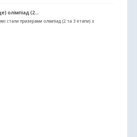
е) олімпіад (2...
які стали призерами олімпіад (2 та 3 етапи) з