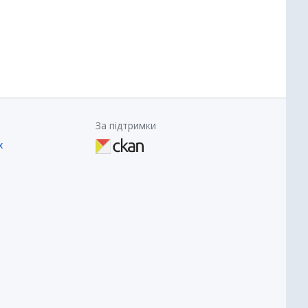
За підтримки
х