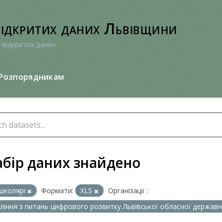
відкритих даних Львівщини
 відкритих даних
Розпорядникам
абір даних знайдено
школярі
Формати:
XLS
Організації :
ління з питань цифрового розвитку Львівської обласної державно