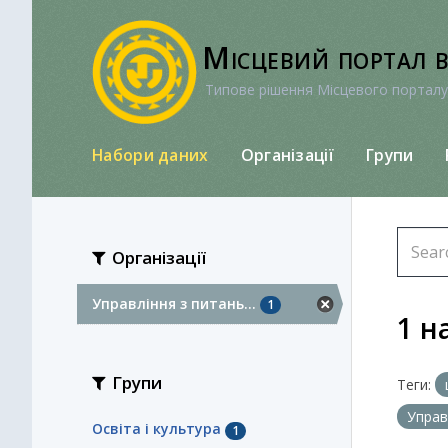
Перейти
до
Місцевий портал 
вмісту
Типове рішення Місцевого порталу
Набори даних
Організації
Групи
Організації
Управління з питань...
1
1 н
Групи
Теги:
Управ
Освіта і культура
1