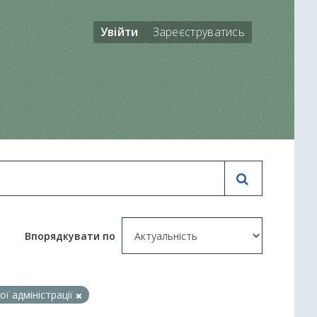
Увійти
Зареєструватись
Впорядкувати по
ї адміністрації