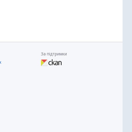
За підтримки
х