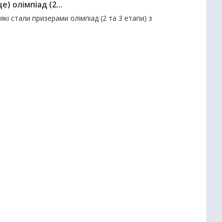
е) олімпіад (2...
які стали призерами олімпіад (2 та 3 етапи) з