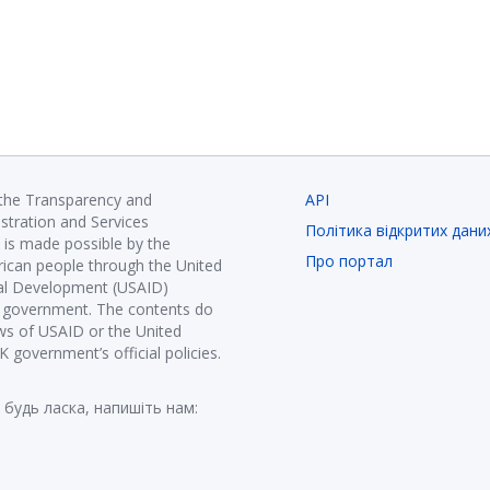
 the Transparency and
API
istration and Services
Політика відкритих дани
is made possible by the
Про портал
ican people through the United
nal Development (USAID)
K government. The contents do
ews of USAID or the United
government’s official policies.
 будь ласка, напишіть нам: