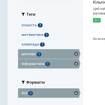
Кількі
Цей наб
математ
Теги
XLS
кількість
1
математика
1
Ви може
олімпіада
1
школярі
1
інформатика
1
Формати
XLS
1