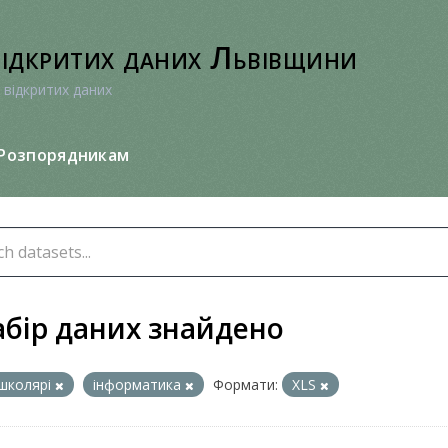
відкритих даних Львівщини
 відкритих даних
Розпорядникам
абір даних знайдено
школярі
інформатика
Формати:
XLS