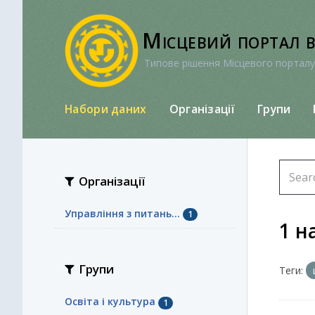
Перейти
до
Місцевий портал 
вмісту
Типове рішення Місцевого порталу
Набори даних
Організації
Групи
Організації
Управління з питань...
1
1 н
Групи
Теги:
Освіта і культура
1