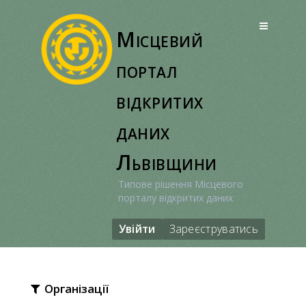
Перейти
до
Місцевий
вмісту
портал
відкритих
даних
Львівщини
Типове рішення Місцевого
порталу відкритих даних
Увійти
Зареєструватись
Організації