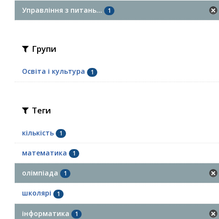
Управління з питань...
1
Групи
Освіта і культура
1
Теги
кількість
1
математика
1
олімпіада
1
школярі
1
інформатика
1