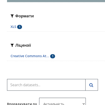
Формати
XLS
1
Ліцензії
Creative Commons At...
1
Впорядкувати по