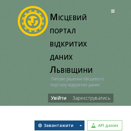
Перейти
до
Місцевий
вмісту
портал
відкритих
даних
Львівщини
Типове рішення Місцевого
порталу відкритих даних
Увійти
Зареєструватись
Завантажити
API даних