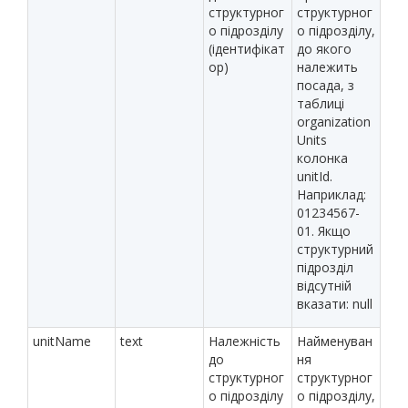
структурног
структурног
о підрозділу
о підрозділу,
(ідентифікат
до якого
ор)
належить
посада, з
таблиці
organization
Units
колонка
unitId.
Наприклад:
01234567-
01. Якщо
структурний
підрозділ
відсутній
вказати: null
unitName
text
Належність
Найменуван
до
ня
структурног
структурног
о підрозділу
о підрозділу,