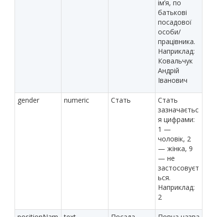
ім’я, по
батькові
посадової
особи/
працівника.
Наприклад:
Ковальчук
Андрій
Іванович
gender
numeric
Стать
Стать
зазначаєтьс
я цифрами:
1 —
чоловік, 2
— жінка, 9
— не
застосовуєт
ься.
Наприклад:
2
positionNam
text
Посада
Повна назва