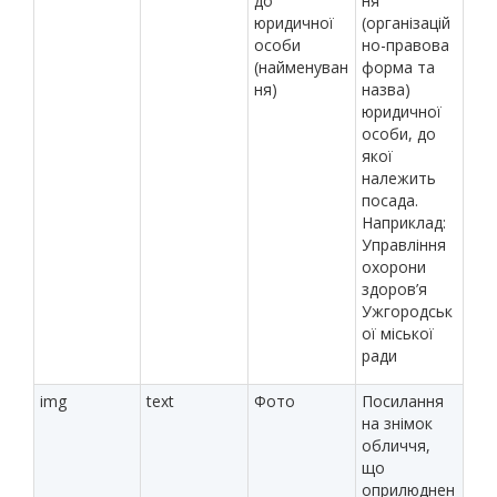
до
ня
юридичної
(організацій
особи
но-правова
(найменуван
форма та
ня)
назва)
юридичної
особи, до
якої
належить
посада.
Наприклад:
Управління
охорони
здоров’я
Ужгородськ
ої міської
ради
img
text
Фото
Посилання
на знімок
обличчя,
що
оприлюднен