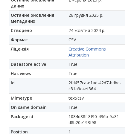
даних
Останнє оновлення
26 грудня 2025 р.
метаданих
Створено
24 жовтня 2024 р.
Формат
CSV
Ліцензія
Creative Commons
Attribution
Datastore active
True
Has views
True
Id
2fd457ca-e1ad-42d7-bdbc-
c81a9c4ef364
Mimetype
text/csv
On same domain
True
Package id
1084d88f-8f90-436b-9a81-
d8b20e193f98
Position
1