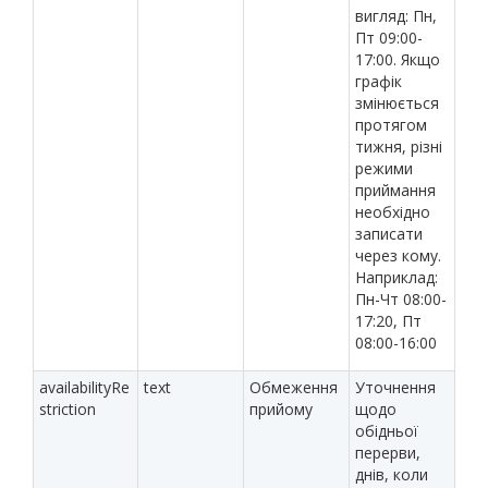
вигляд: Пн,
Пт 09:00-
17:00. Якщо
графік
змінюється
протягом
тижня, різні
режими
приймання
необхідно
записати
через кому.
Наприклад:
Пн-Чт 08:00-
17:20, Пт
08:00-16:00
availabilityRe
text
Обмеження
Уточнення
striction
прийому
щодо
обідньої
перерви,
днів, коли