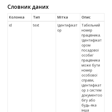
Словник даних
Колонка
Тип
Мітка
Опис
id
text
Ідентифікат
Табельний
ор
номер
працівника.
Ідентифікат
ором
посадової
особи/
працівника
може бути
номер
особової
справи,
ідентифікат
ор з систем
документоо
бігу або
будь-яка
інша