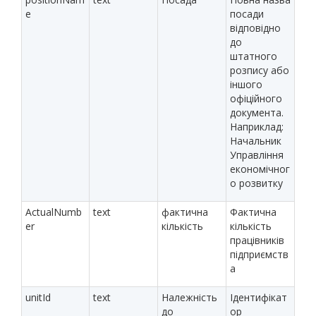
e
посади
відповідно
до
штатного
розпису або
іншого
офіційного
документа.
Наприклад:
Начальник
Управління
економічног
о розвитку
ActualNumb
text
фактична
Фактична
er
кількість
кількість
працівників
підприємств
а
unitId
text
Належність
Ідентифікат
до
ор