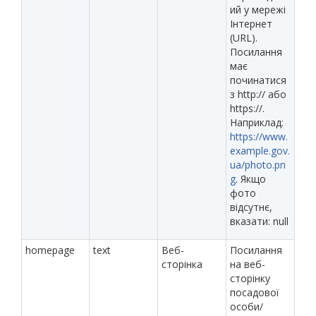
ий у мережі
Інтернет
(URL).
Посилання
має
починатися
з http:// або
https://.
Наприклад:
https://www.
example.gov.
ua/photo.pn
g
. Якщо
фото
відсутнє,
вказати: null
homepage
text
Веб-
Посилання
сторінка
на веб-
сторінку
посадової
особи/