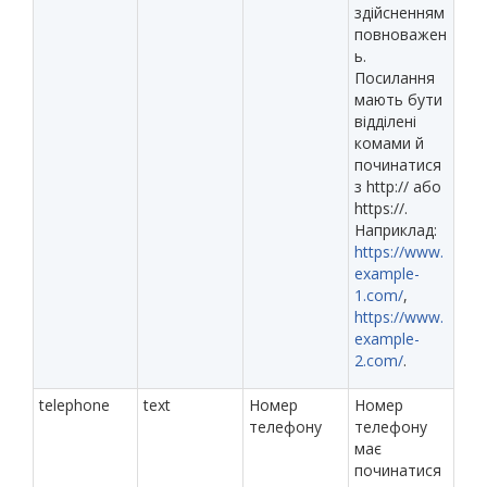
здійсненням
повноважен
ь.
Посилання
мають бути
відділені
комами й
починатися
з http:// або
https://.
Наприклад:
https://www.
example-
1.com/
,
https://www.
example-
2.com/
.
telephone
text
Номер
Номер
телефону
телефону
має
починатися