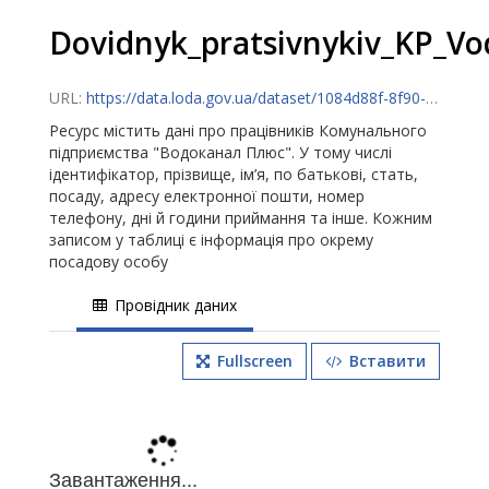
Dovidnyk_pratsivnykiv_KP_Vo
URL:
https://data.loda.gov.ua/dataset/1084d88f-8f90-436b-9a81-d8b20e193f98/resource/2fd457ca-e1ad-42d7-bdbc-c81a9c4ef364/download/posts.csv
Ресурс містить дані про працівників Комунального
підприємства "Водоканал Плюс". У тому числі
ідентифікатор, прізвище, ім’я, по батькові, стать,
посаду, адресу електронної пошти, номер
телефону, дні й години приймання та інше. Кожним
записом у таблиці є інформація про окрему
посадову особу
Провідник даних
Fullscreen
Вставити