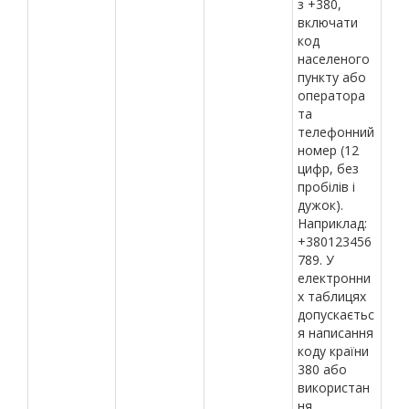
з +380,
включати
код
населеного
пункту або
оператора
та
телефонний
номер (12
цифр, без
пробілів і
дужок).
Наприклад:
+380123456
789. У
електронни
х таблицях
допускаєтьс
я написання
коду країни
380 або
використан
ня