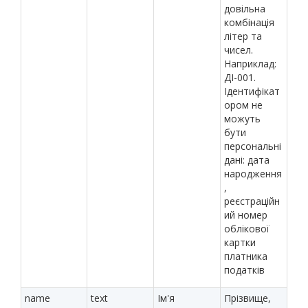
довільна
комбінація
літер та
чисел.
Наприклад:
ДІ-001.
Ідентифікат
ором не
можуть
бути
персональні
дані: дата
народження
,
реєстраційн
ий номер
облікової
картки
платника
податків
name
text
Ім'я
Прізвище,