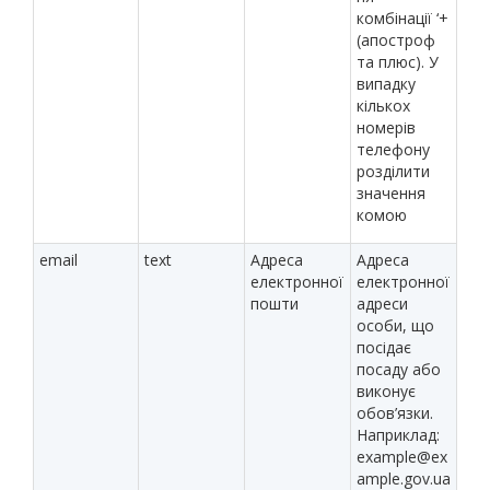
комбінації ‘+
(апостроф
та плюс). У
випадку
кількох
номерів
телефону
розділити
значення
комою
email
text
Адреса
Адреса
електронної
електронної
пошти
адреси
особи, що
посідає
посаду або
виконує
обов’язки.
Наприклад:
example@ex
ample.gov.ua