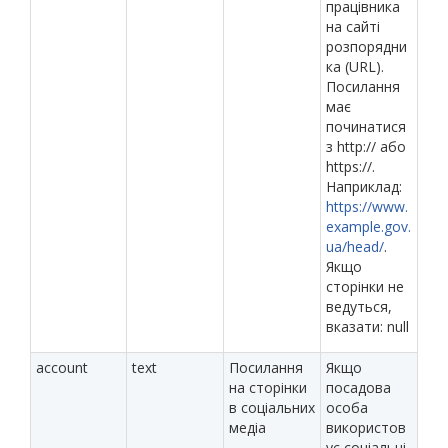
працівника
на сайті
розпорядни
ка (URL).
Посилання
має
починатися
з http:// або
https://.
Наприклад:
https://www.
example.gov.
ua/head/
.
Якщо
сторінки не
ведуться,
вказати: null
account
text
Посилання
Якщо
на сторінки
посадова
в соціальних
особа
медіа
використов
ує соціальні