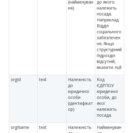
(найменуван
до якого
ня)
належить
посада.
Наприклад:
Відділ
соціального
забезпечен
ня. Якщо
структурний
підрозділ
відсутній,
вказати: null
orgId
text
Належність
Код
до
ЄДРПОУ
юридичної
юридичної
особи
особи, до
(ідентифікат
якої
ор)
належить
посада.
orgName
text
Належність
Найменуван