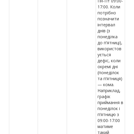
Пн-Пт 09:00-
17:00. Коли
потрібно
позначити
інтервал
днів (з
понеділка
до п’ятниці),
використов
ується
дефіс, коли
окремі дні
(понеділок
та п’ятниця)
— кома.
Наприклад,
графік
приймання в
понеділок і
п’ятницю з
09:00-17:00
матиме
такий