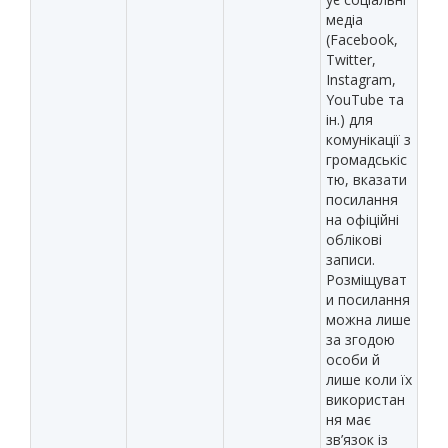
медіа
(Facebook,
Twitter,
Instagram,
YouTube та
ін.) для
комунікації з
громадськіс
тю, вказати
посилання
на офіційні
облікові
записи.
Розміщуват
и посилання
можна лише
за згодою
особи й
лише коли їх
використан
ня має
зв’язок із