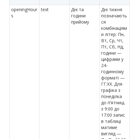
openingHour
text
Дні та
Дні тижня
s
години
позначають
прийому
ся
комбінаціям
и літер: Пн,
Вт, Ср, Чт,
Пт, Сб, Нд,
години —
цифрами у
24-
годинному
форматі —
ГГ:XX. Для
графіка з
понеділка
до п’ятниці,
з 9:00 до
17:00 запис
в таблиці
матиме
вигляд —