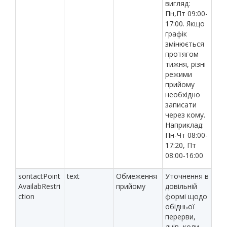
вигляд:
Пн,Пт 09:00-
17:00. Якщо
графік
змінюється
протягом
тижня, різні
режими
прийому
необхідно
записати
через кому.
Наприклад:
Пн-Чт 08:00-
17:20, Пт
08:00-16:00
sontactPoint
text
Обмеження
Уточнення в
AvailabRestri
прийому
довільній
ction
формі щодо
обідньої
перерви,
днів, коли