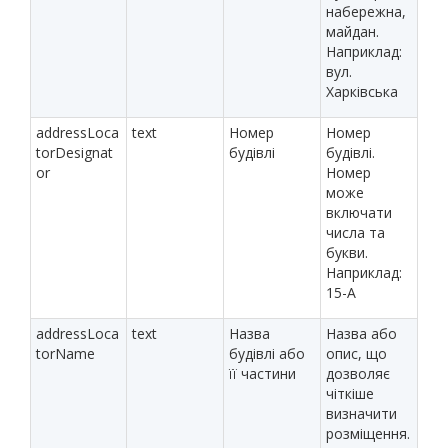
набережна,
майдан.
Наприклад:
вул.
Харківська
addressLoca
text
Номер
Номер
torDesignat
будівлі
будівлі.
or
Номер
може
включати
числа та
букви.
Наприклад:
15-А
addressLoca
text
Назва
Назва або
torName
будівлі або
опис, що
її частини
дозволяє
чіткіше
визначити
розміщення.