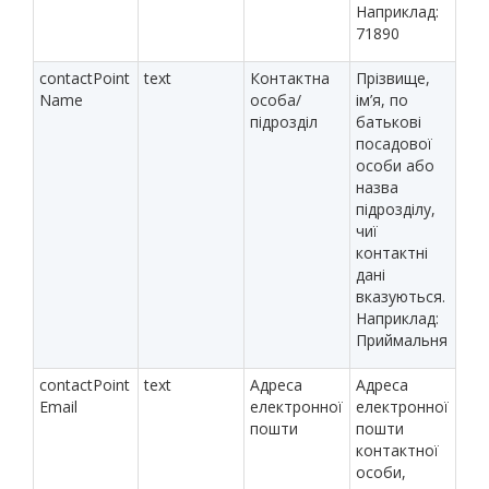
Наприклад:
71890
contactPoint
text
Контактна
Прізвище,
Name
особа/
ім’я, по
підрозділ
батькові
посадової
особи або
назва
підрозділу,
чиї
контактні
дані
вказуються.
Наприклад:
Приймальня
contactPoint
text
Адреса
Адреса
Email
електронної
електронної
пошти
пошти
контактної
особи,