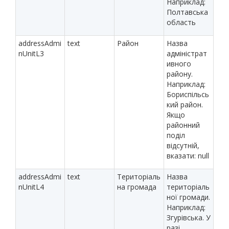
Наприклад:
Полтавська
область
addressAdmi
text
Район
Назва
nUnitL3
адміністрат
ивного
району.
Наприклад:
Бориспільсь
кий район.
Якщо
районний
поділ
відсутній,
вказати: null
addressAdmi
text
Територіаль
Назва
nUnitL4
на громада
територіаль
ної громади.
Наприклад:
Згурівська. У
разі