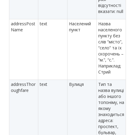
відсутності
вказати: null
addressPost
text
Населений
Назва
Name
пункт
населеного
пункту без
слів “місто”,
“село” та їх
скорочень –
“м.”, “с.”.
Наприклад:
Стрий
addressThor
text
Вулиця
Тип та
oughfare
назва вулиці
або іншого
топоніму, на
якому
знаходиться
адреса:
проспект,
бульвар,