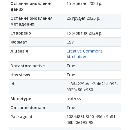
Останнє оновлення
15 жовтня 2024 р.
даних
Останнє оновлення
26 грудня 2025 р.
метаданих
Створено
15 жовтня 2024 р.
Формат
CSV
Ліцензія
Creative Commons
Attribution
Datastore active
True
Has views
True
Id
cc364229-dee2-4d21-b993-
6520c80fe930
Mimetype
text/csv
On same domain
True
Package id
1084d88f-8f90-436b-9a81-
d8b20e193f98