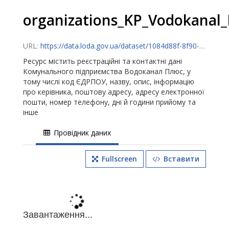
organizations_KP_Vodokanal_
URL:
https://data.loda.gov.ua/dataset/1084d88f-8f90-436b-9a81-d8b20e193f98/resource/cc364229-dee2-4d21-b993-6520c80fe930/download/organizations.csv
Ресурс містить реєстраційні та контактні дані
Комунального підприємства Водоканал Плюс, у
тому числі код ЄДРПОУ, назву, опис, інформацію
про керівника, поштову адресу, адресу електронної
пошти, номер телефону, дні й години прийому та
інше
Провідник даних
Fullscreen
Вставити