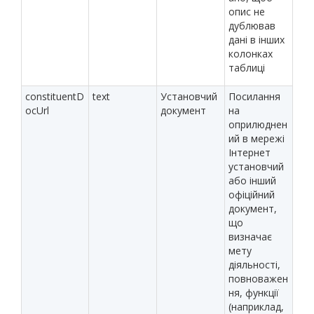
опис не
дублював
дані в інших
колонках
таблиці
constituentD
text
Установчий
Посилання
ocUrl
документ
на
оприлюднен
ий в мережі
Інтернет
установчий
або інший
офіційний
документ,
що
визначає
мету
діяльності,
повноважен
ня, функції
(наприклад,