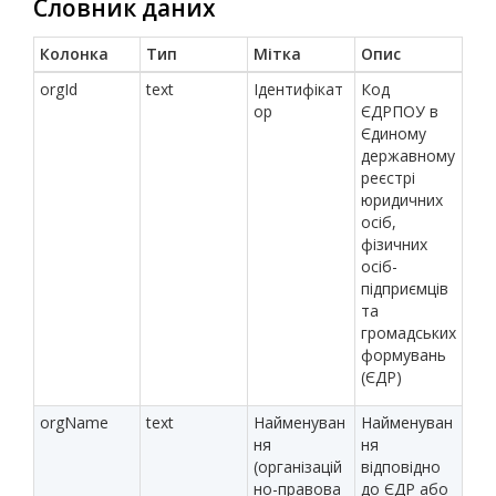
Словник даних
Колонка
Тип
Мітка
Опис
orgId
text
Ідентифікат
Код
ор
ЄДРПОУ в
Єдиному
державному
реєстрі
юридичних
осіб,
фізичних
осіб-
підприємців
та
громадських
формувань
(ЄДР)
orgName
text
Найменуван
Найменуван
ня
ня
(організацій
відповідно
но-правова
до ЄДР або