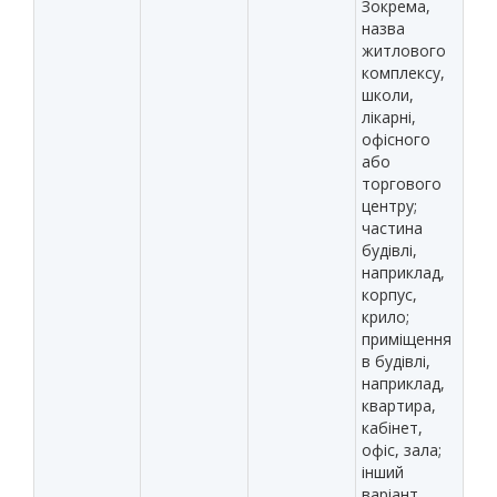
Зокрема,
назва
житлового
комплексу,
школи,
лікарні,
офісного
або
торгового
центру;
частина
будівлі,
наприклад,
корпус,
крило;
приміщення
в будівлі,
наприклад,
квартира,
кабінет,
офіс, зала;
інший
варіант