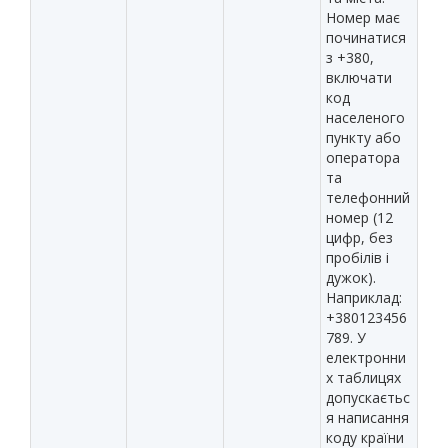
Номер має
починатися
з +380,
включати
код
населеного
пункту або
оператора
та
телефонний
номер (12
цифр, без
пробілів і
дужок).
Наприклад:
+380123456
789. У
електронни
х таблицях
допускаєтьс
я написання
коду країни