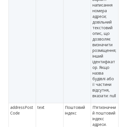
написання
номера
адреси;
довільний
текстовий
опис, що
дозволяє
визначити
розміщення;
інший
ідентифікат
ор. Якщо
назва
будівлі або
її частини
відсутня,
вказати: null
addressPost
text
Поштовий
П’ятизначни
Code
індекс
й поштовий
індекс
адреси.