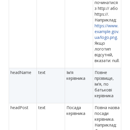
починатися
з http:// або
https://.
Наприклад:
https://www.
example.gov.
ua/logo.png
.
Якщо
логотип
відсутній,
вказати: null.
headName
text
Ім’я
Повне
керівника
прізвище,
ім’я, по
батькові
керівника
headPost
text
Посада
Повна назва
керівника
посади
керівника.
Наприклад: