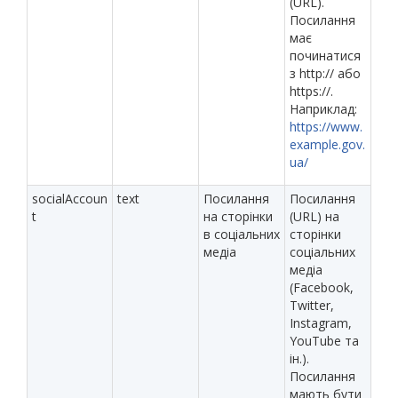
(URL).
Посилання
має
починатися
з http:// або
https://.
Наприклад:
https://www.
example.gov.
ua/
socialAccoun
text
Посилання
Посилання
t
на сторінки
(URL) на
в соціальних
сторінки
медіа
соціальних
медіа
(Facebook,
Twitter,
Instagram,
YouTube та
ін.).
Посилання
мають бути