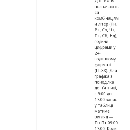
Дні тижня
позначають
ся
комбінаціям
и літер (Пн,
Вт, Ср, Чт,
Пт, Сб, Нд),
години —
цифрами у
24-
годинному
форматі
(ГГ:ХХ). Для
графіка з
понеділка
до п’ятниці,
з 9:00 до
17:00 запис
у таблиці
матиме
вигляд —
Пн-Пт 09:00-
17:00. Коли