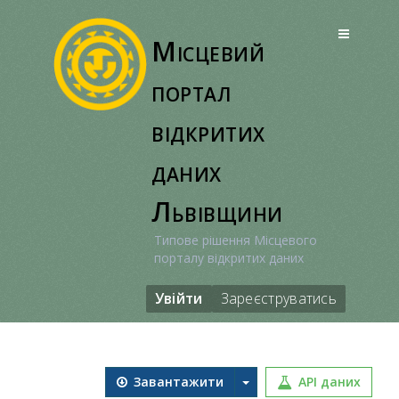
Перейти
до
Місцевий
вмісту
портал
відкритих
даних
Львівщини
Типове рішення Місцевого
порталу відкритих даних
Увійти
Зареєструватись
Завантажити
API даних