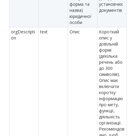
форма та
установчих
назва)
документів
юридичної
особи
orgDescripti
text
Опис
Короткий
on
опис у
довільній
формі
(декілька
речень або
до 300
символів).
Опис має
включати
коротку
інформацію
про мету,
функції,
діяльність
організації.
Рекомендов
ано, щоб