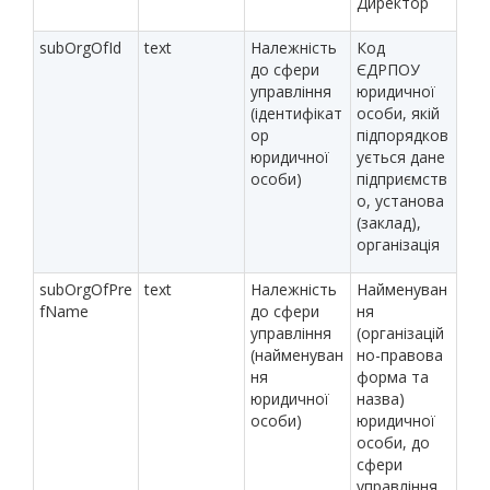
Директор
subOrgOfId
text
Належність
Код
до сфери
ЄДРПОУ
управління
юридичної
(ідентифікат
особи, якій
ор
підпорядков
юридичної
ується дане
особи)
підприємств
о, установа
(заклад),
організація
subOrgOfPre
text
Належність
Найменуван
fName
до сфери
ня
управління
(організацій
(найменуван
но-правова
ня
форма та
юридичної
назва)
особи)
юридичної
особи, до
сфери
управління