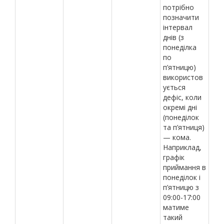
потрібно
позначити
інтервал
днів (з
понеділка
по
п’ятницю)
використов
ується
дефіс, коли
окремі дні
(понеділок
та п’ятниця)
— кома.
Наприклад,
графік
приймання в
понеділок і
п’ятницю з
09:00-17:00
матиме
такий