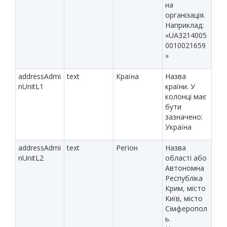
на
організація.
Наприклад:
«UA3214005
0010021659
»
addressAdmi
text
Країна
Назва
nUnitL1
країни. У
колонці має
бути
зазначено:
Україна
addressAdmi
text
Регіон
Назва
nUnitL2
області або
Автономна
Республіка
Крим, місто
Київ, місто
Сімферопол
ь.