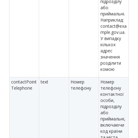
підрозділу
або
приймальні.
Наприклад:
contact@exa
mple.gov.ua.
У випадку
кількох
адрес
значення
розділити
комою
contactPoint
text
Номер
Номер
Telephone
телефону
телефону
контактної
особи,
підрозділу
або
приймальні,
включаючи
код країни
та міста.