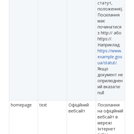
статут,
положення).
Посилання
має
починатися
з http:// або
https://.
Наприклад:
https://www.
example.gov.
ua/statut/
.
Якщо
документ не
оприлюднен
ий вказати:
null
homepage
text
Офіційний
Посилання
вебсайт
на офіційний
вебсайт в
мережі
Інтернет