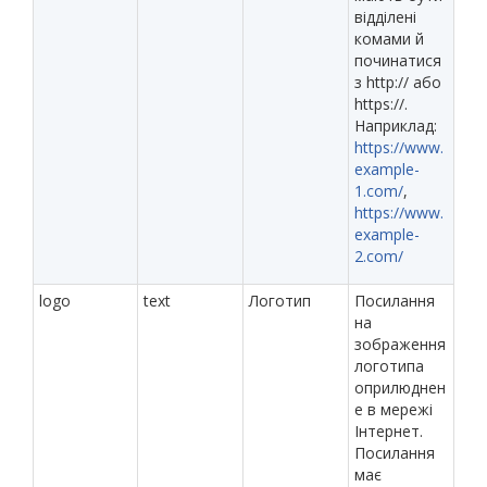
відділені
комами й
починатися
з http:// або
https://.
Наприклад:
https://www.
example-
1.com/
,
https://www.
example-
2.com/
logo
text
Логотип
Посилання
на
зображення
логотипа
оприлюднен
е в мережі
Інтернет.
Посилання
має