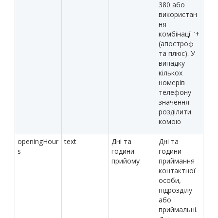
380 або
використан
ня
комбінації ‘+
(апостроф
та плюс). У
випадку
кількох
номерів
телефону
значення
розділити
комою
openingHour
text
Дні та
Дні та
s
години
години
прийому
приймання
контактної
особи,
підрозділу
або
приймальні.