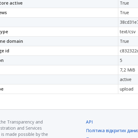
ore active
True
ews
True
38cd31e
ype
text/csv
me domain
True
e id
c832322
on
5
7,2 MiB
active
pe
upload
 the Transparency and
API
istration and Services
Політика відкритих дани
is made possible by the