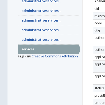
administrativeservices...
Колон
uid
administrativeservices...
regist
administrativeservices...
code
administrativeservices...
title
authori
administrativeservices...
services
autho
Ліцензія
Creative Commons Attribution
applic
appli
applica
status
provid
amoun