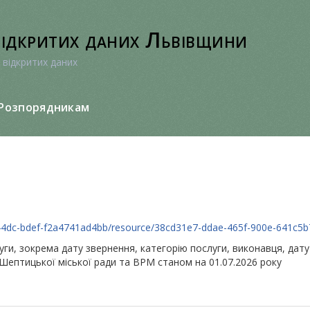
відкритих даних Львівщини
 відкритих даних
Розпорядникам
1-44dc-bdef-f2a4741ad4bb/resource/38cd31e7-ddae-465f-900e-641c5b
луги, зокрема дату звернення, категорію послуги, виконавця, дат
Шептицької міської ради та ВРМ станом на 01.07.2026 року