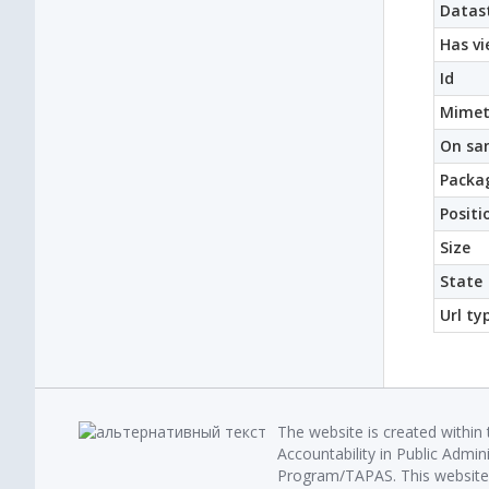
Datast
Has vi
Id
Mimet
On sa
Packag
Positi
Size
State
Url ty
The website is created within
Accountability in Public Admin
Program/TAPAS. This website 