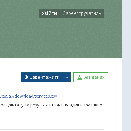
Увійти
Зареєструватись
Завантажити
API даних
7c89a7/download/services.csv
у результату та результат надання адміністративної