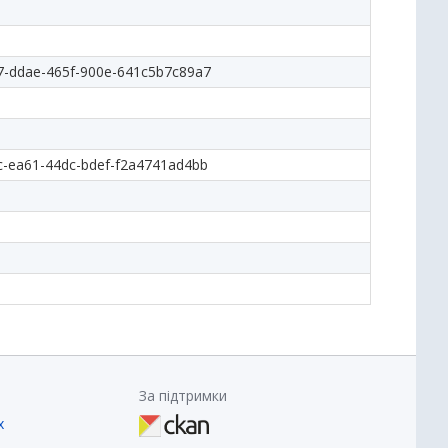
7-ddae-465f-900e-641c5b7c89a7
c-ea61-44dc-bdef-f2a4741ad4bb
За підтримки
х