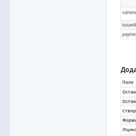
curren
issued
paymen
Дода
Поле
Остан
Остан
Створ
Форм
Ліценз