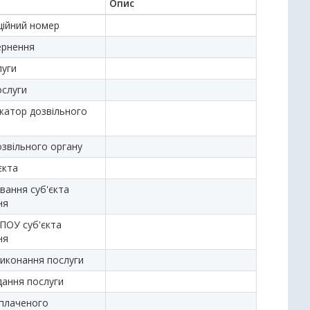
Опис
ційний номер
ернення
луги
ослуги
ікатор дозвільного
озвільного органу
єкта
вання суб'єкта
ня
ПОУ суб'єкта
ня
виконання послуги
дання послуги
сплаченого