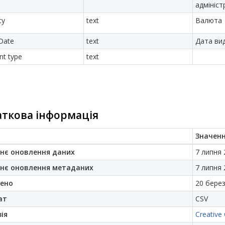
адмініс
cy
text
Валюта
Date
text
Дата ви
t type
text
ткова інформація
Значен
нє оновлення даних
7 липня 
нє оновлення метаданих
7 липня 
ено
20 берез
ат
CSV
ія
Creative