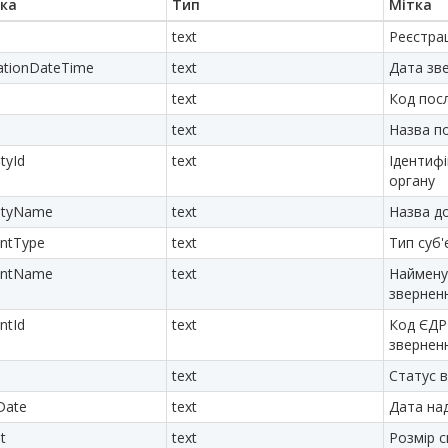
ка
Тип
Мітка
text
Реєстра
rationDateTime
text
Дата зв
text
Код пос
text
Назва п
tyId
text
Ідентиф
органу
rityName
text
Назва д
antType
text
Тип суб'
cantName
text
Наймену
звернен
ntId
text
Код ЄДР
звернен
text
Статус 
Date
text
Дата на
t
text
Розмір 