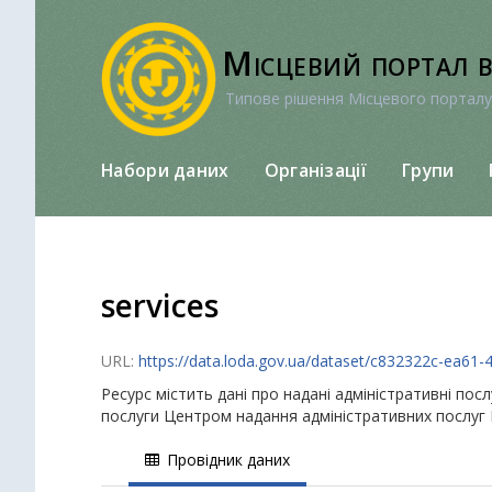
Перейти
до
Місцевий портал 
вмісту
Типове рішення Місцевого порталу
Набори даних
Організації
Групи
services
URL:
https://data.loda.gov.ua/dataset/c832322c-ea6
Ресурс містить дані про надані адміністративні пос
послуги Центром надання адміністративних послуг 
Провідник даних