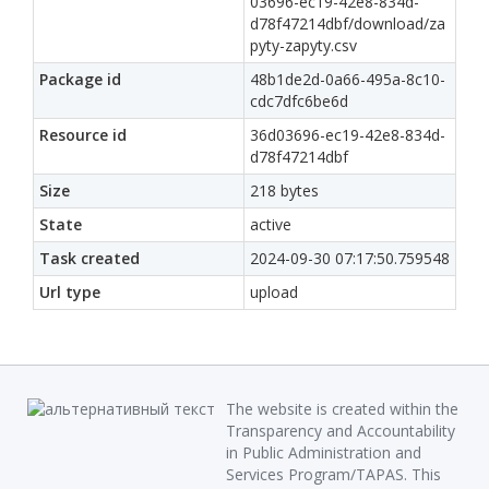
03696-ec19-42e8-834d-
d78f47214dbf/download/za
pyty-zapyty.csv
Package id
48b1de2d-0a66-495a-8c10-
cdc7dfc6be6d
Resource id
36d03696-ec19-42e8-834d-
d78f47214dbf
Size
218 bytes
State
active
Task created
2024-09-30 07:17:50.759548
Url type
upload
The website is created within the
Transparency and Accountability
in Public Administration and
Services Program/TAPAS. This