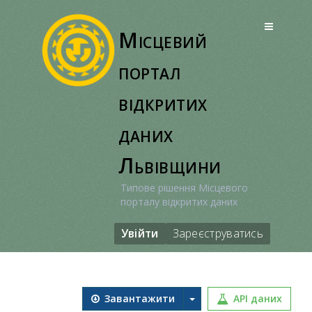
Перейти
до
Місцевий
вмісту
портал
відкритих
даних
Львівщини
Типове рішення Місцевого
порталу відкритих даних
Увійти
Зареєструватись
Завантажити
API даних