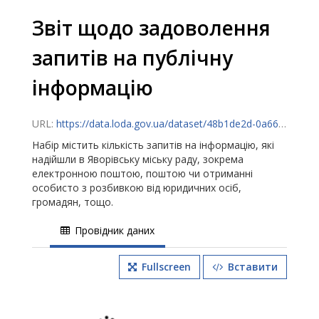
Звіт щодо задоволення
запитів на публічну
інформацію
URL:
https://data.loda.gov.ua/dataset/48b1de2d-0a66-495a-8c10-cdc7dfc6be6d/resource/36d03696-ec19-42e8-834d-d78f47214dbf/download/zapyty-zapyty.csv
Набір містить кількість запитів на інформацію, які
надійшли в Яворівську міську раду, зокрема
електронною поштою, поштою чи отриманні
особисто з розбивкою від юридичних осіб,
громадян, тощо.
Провідник даних
Fullscreen
Вставити