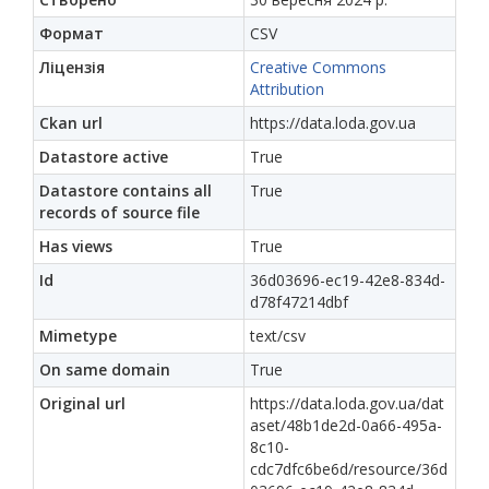
Формат
CSV
Ліцензія
Creative Commons
Attribution
Ckan url
https://data.loda.gov.ua
Datastore active
True
Datastore contains all
True
records of source file
Has views
True
Id
36d03696-ec19-42e8-834d-
d78f47214dbf
Mimetype
text/csv
On same domain
True
Original url
https://data.loda.gov.ua/dat
aset/48b1de2d-0a66-495a-
8c10-
cdc7dfc6be6d/resource/36d