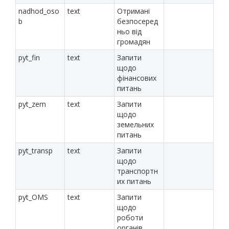
nadhod_oso
text
Отримані
b
безпосеред
ньо від
громадян
pyt_fin
text
Запити
щодо
фінансових
питань
pyt_zem
text
Запити
щодо
земельних
питань
pyt_transp
text
Запити
щодо
транспортн
их питань
pyt_OMS
text
Запити
щодо
роботи
органів