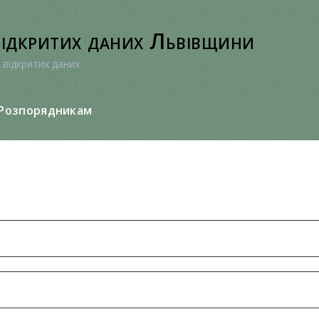
відкритих даних Львівщини
 відкритих даних
Розпорядникам