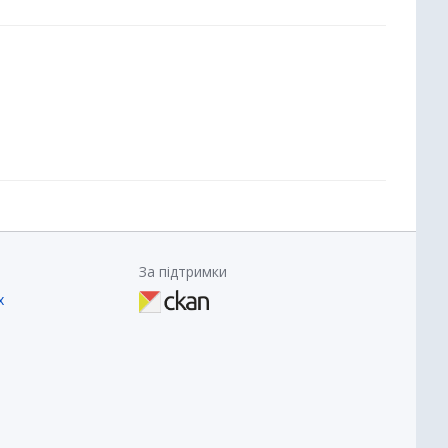
За підтримки
х