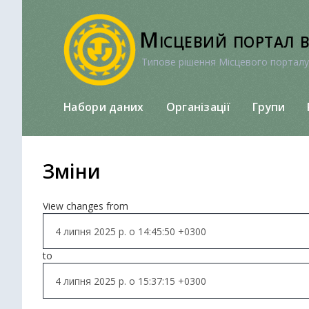
Перейти
до
Місцевий портал 
вмісту
Типове рішення Місцевого порталу
Набори даних
Організації
Групи
Зміни
View changes from
to