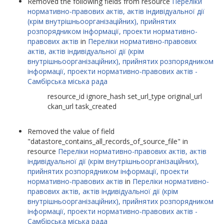
Removed the following fields from resource
Переліки
нормативно-правових актів, актів індивідуальної дії
(крім внутрішньоорганізаційних), прийнятих
розпорядником інформації, проекти нормативно-
правових актів
in
Переліки нормативно-правових
актів, актів індивідуальної дії (крім
внутрішньоорганізаційних), прийнятих розпорядником
інформації, проекти нормативно-правових актів -
Самбірська міська рада
resource_id ignore_hash set_url_type original_url
ckan_url task_created
Removed the value of field
datastore_contains_all_records_of_source_file
in
resource
Переліки нормативно-правових актів, актів
індивідуальної дії (крім внутрішньоорганізаційних),
прийнятих розпорядником інформації, проекти
нормативно-правових актів
in
Переліки нормативно-
правових актів, актів індивідуальної дії (крім
внутрішньоорганізаційних), прийнятих розпорядником
інформації, проекти нормативно-правових актів -
Самбірська міська рада