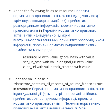
Added the following fields to resource
Переліки
нормативно-правових актів, актів індивідуальної дії
(крім внутрішньоорганізаційних), прийнятих
розпорядником інформації, проекти нормативно-
правових актів
in
Переліки нормативно-правових
актів, актів індивідуальної дії (крім
внутрішньоорганізаційних), прийнятих розпорядником
інформації, проекти нормативно-правових актів -
Самбірська міська рада
resource_id with value ignore_hash with value
set_url_type with value original_url with value
ckan_url with value task_created with value
Changed value of field
datastore_contains_all_records_of_source_file
to
True
in resource
Переліки нормативно-правових актів, актів
індивідуальної дії (крім внутрішньоорганізаційних),
прийнятих розпорядником інформації, проекти
нормативно-правових актів
in
Переліки нормативно-
правових актів, актів індивідуальної дії (крім