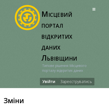
Перейти
до
Місцевий
вмісту
портал
відкритих
даних
Львівщини
Типове рішення Місцевого
порталу відкритих даних
Увійти
Зареєструватись
Зміни