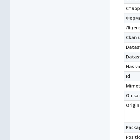
Створ
Форм
Ліценз
Ckan u
Datast
Datast
Has vi
Id
Mimet
On sa
Origin
Packag
Positi