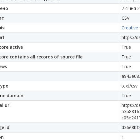
ено
7 січня 2
ат
CSV
ія
Creative
rl
https://d
ore active
True
ore contains all records of source file
True
ews
True
a943e08
ype
text/csv
me domain
True
al url
https://
53b881fd
c05e2417
e id
d36e8bf
on
1