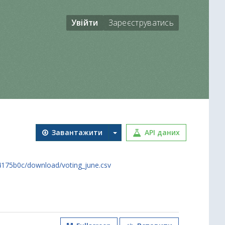
Увійти
Зареєструватись
Завантажити
API даних
4175b0c/download/voting_june.csv