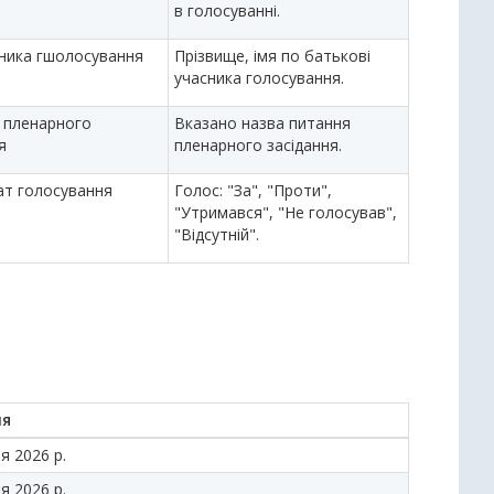
в голосуванні.
сника гшолосування
Прізвище, імя по батькові
учасника голосування.
 пленарного
Вказано назва питання
я
пленарного засідання.
ат голосування
Голос: "За", "Проти",
"Утримався", "Не голосував",
"Відсутній".
ня
я 2026 р.
я 2026 р.