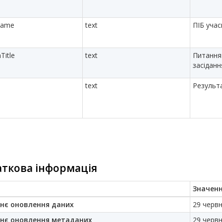
Name
text
ПІБ уча
Title
text
Питання
засіданн
text
Результ
ткова інформація
Значен
нє оновлення даних
29 червн
нє оновлення метаданих
29 червн