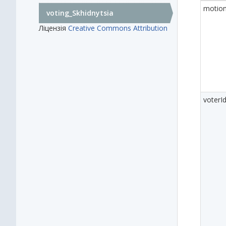
motio
voting_Skhidnytsia
Ліцензія
Creative Commons Attribution
voterI