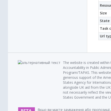
Resour
Size
State
Task 
Url ty
The website is created within
Accountability in Public Admin
Program/TAPAS. This website 
generous support of the Amer
States Agency for Internatio
alongside UK aid from the U
not necessarily reflect the vi
States Government and the UK 
Якщо ви маєте зауваження або пропозиції,