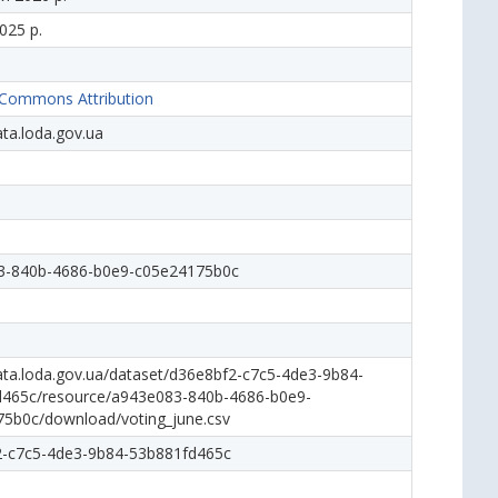
025 р.
 Commons Attribution
ata.loda.gov.ua
3-840b-4686-b0e9-c05e24175b0c
data.loda.gov.ua/dataset/d36e8bf2-c7c5-4de3-9b84-
465c/resource/a943e083-840b-4686-b0e9-
5b0c/download/voting_june.csv
2-c7c5-4de3-9b84-53b881fd465c