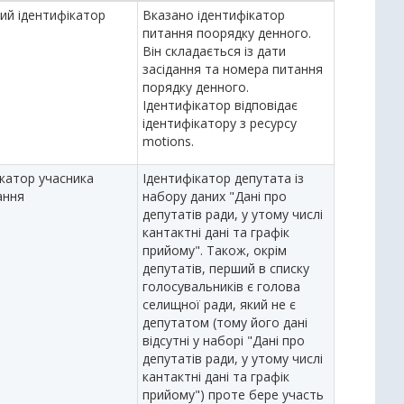
ий ідентифікатор
Вказано ідентифікатор
питання поорядку денного.
Він складається із дати
засідання та номера питання
порядку денного.
Ідентифікатор відповідає
ідентифікатору з ресурсу
motions.
ікатор учасника
Ідентифікатор депутата із
ання
набору даних "Дані про
депутатів ради, у утому числі
кантактні дані та графік
прийому". Також, окрім
депутатів, перший в списку
голосувальників є голова
селищної ради, який не є
депутатом (тому його дані
відсутні у наборі "Дані про
депутатів ради, у утому числі
кантактні дані та графік
прийому") проте бере участь