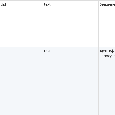
nUid
text
Унікальн
d
text
Ідентиф
голосув