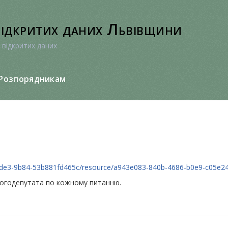
відкритих даних Львівщини
 відкритих даних
Розпорядникам
5-4de3-9b84-53b881fd465c/resource/a943e083-840b-4686-b0e9-c05e2
ногодепутата по кожному питанню.