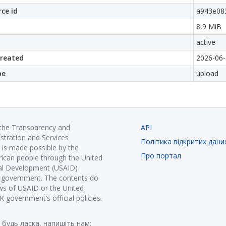
ce id
a943e08
8,9 MiB
active
created
2026-06-
pe
upload
 the Transparency and
API
istration and Services
Політика відкритих дани
is made possible by the
Про портал
ican people through the United
nal Development (USAID)
K government. The contents do
ews of USAID or the United
government’s official policies.
 будь ласка, напишіть нам: