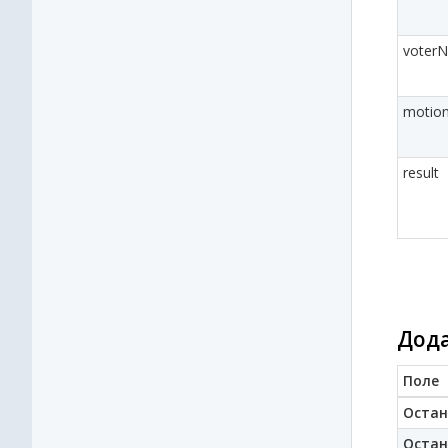
voter
motion
result
Дода
Поле
Остан
Остан