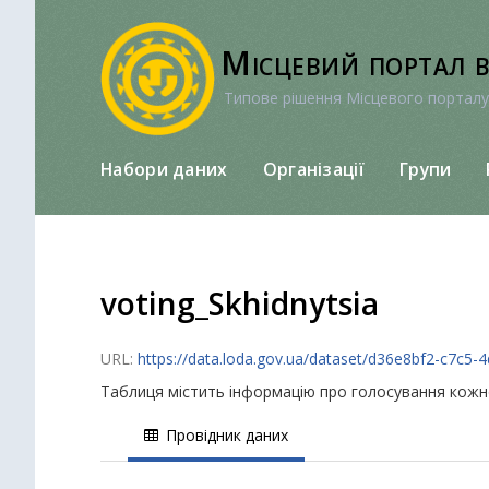
Перейти
до
Місцевий портал 
вмісту
Типове рішення Місцевого порталу
Набори даних
Організації
Групи
voting_Skhidnytsia
URL:
https://data.loda.gov.ua/dataset/d36e8bf2-c7c
Таблиця містить інформацію про голосування кож
Провідник даних