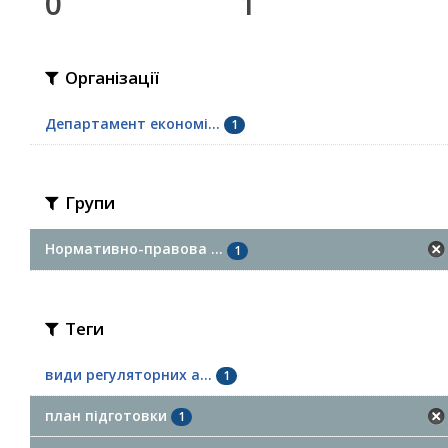
0
1
Організації
Департамент економі...
1
Групи
Нормативно-правова ...
1
Теги
види регуляторних а...
1
план підготовки
1