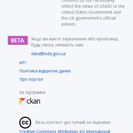
contents do not necessarily
reflect the views of USAID or the
United States Government and
the UK government’s official
policies.
Якщо ви маєте зауваження або пропозиції,
будь ласка, напишіть нам:
data@loda.gov.ua
API
Політика відкритих даних
Про портал
За підтримки
Весь контент доступний за ліцензією
Creative Commons Attribution 4.0 International