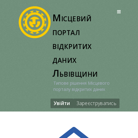
Перейти
до
Місцевий
вмісту
портал
відкритих
даних
Львівщини
Типове рішення Місцевого
порталу відкритих даних
Увійти
Зареєструватись