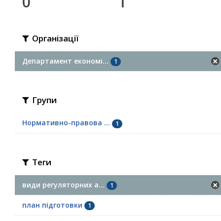
0
1
Організації
Департамент економі...
1
Групи
Нормативно-правова ...
1
Теги
види регуляторних а...
1
план підготовки
1