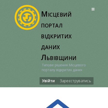
Перейти
до
Місцевий
вмісту
портал
відкритих
даних
Львівщини
Типове рішення Місцевого
порталу відкритих даних
Увійти
Зареєструватись