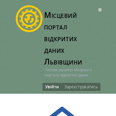
Перейти
до
Місцевий
вмісту
портал
відкритих
даних
Львівщини
Типове рішення Місцевого
порталу відкритих даних
Увійти
Зареєструватись