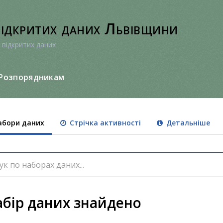
відкритих даних Львівщини
 відкритих даних
Розпорядникам
бори даних
Стрічка активності
Детальніше
абір даних знайдено