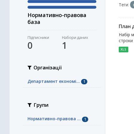
Теги:
Нормативно-правова
база
План д
Набір м
Підписники
Набори даних
строки 
0
1
XLS
Організації
Департамент економі...
1
Групи
Нормативно-правова ...
1