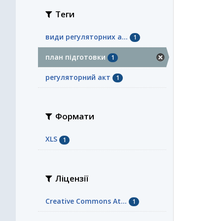
Теги
види регуляторних а...
1
план підготовки
1
регуляторний акт
1
Формати
XLS
1
Ліцензії
Creative Commons At...
1