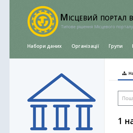
Перейти
до
Місцевий портал 
вмісту
Типове рішення Місцевого порталу
Набори даних
Організації
Групи
На
1 н