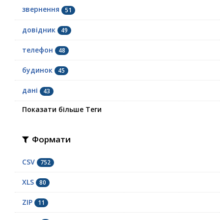
звернення
51
довідник
49
телефон
48
будинок
45
дані
43
Показати більше Теги
Формати
CSV
752
XLS
80
ZIP
11