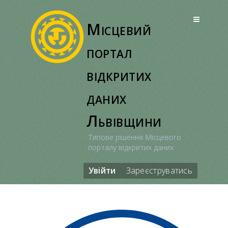
Перейти
до
Місцевий
вмісту
портал
відкритих
даних
Львівщини
Типове рішення Місцевого
порталу відкритих даних
Увійти
Зареєструватись