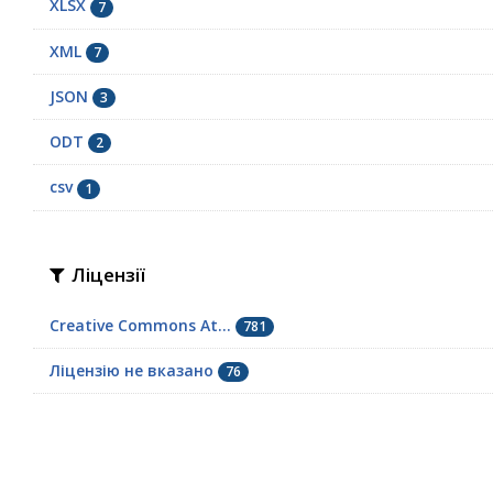
XLSX
7
XML
7
JSON
3
ODT
2
сsv
1
Ліцензії
Creative Commons At...
781
Ліцензію не вказано
76