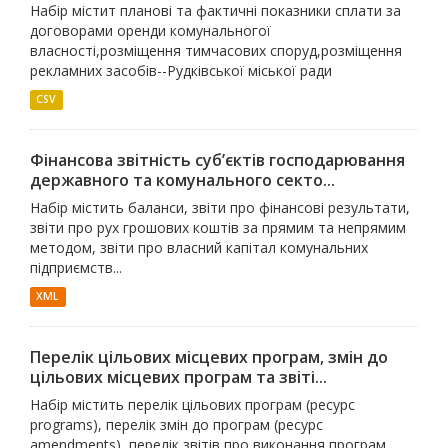
Набір містит планові та фактичні показники сплати за
договорами оренди комунальногої
власності,розміщення тимчасових споруд,розміщення
рекламних засобів--Рудківської міської ради
CSV
Фінансова звітність суб’єктів господарювання
державного та комунального секто...
Набір містить баланси, звіти про фінансові результати,
звіти про рух грошових коштів за прямим та непрямим
методом, звіти про власний капітал комунальних
підприємств...
XML
Перелік цільових місцевих програм, змін до
цільових місцевих програм та звіті...
Набір містить перелік цільових програм (ресурс
programs), перелік змін до програм (ресурс
amendments), перелік звітів про виконання програм