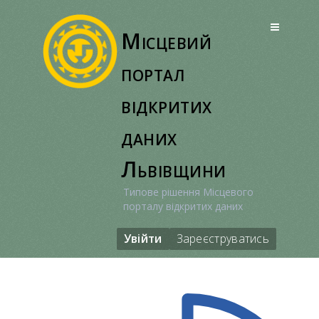
Перейти
до
Місцевий
вмісту
портал
відкритих
даних
Львівщини
Типове рішення Місцевого
порталу відкритих даних
Увійти
Зареєструватись