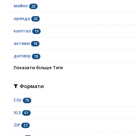
майно
20
оренда
20
капітал
19
активи
18
договір
18
Показати більше Теги
Формати
CSV
79
XLS
61
ZIP
27