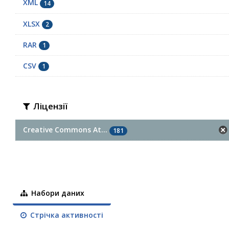
XML
14
XLSX
2
RAR
1
СSV
1
Ліцензії
Creative Commons At...
181
Набори даних
Стрічка активності