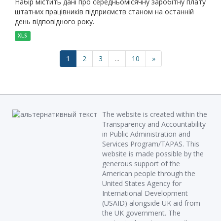
Набір містить дані про середньомісячну заробітну плату
штатних працівників підприємств станом на останній
день відповідного року.
XLS
1
2
3
...
10
»
The website is created within the
Transparency and Accountability
in Public Administration and
Services Program/TAPAS. This
website is made possible by the
generous support of the
American people through the
United States Agency for
International Development
(USAID) alongside UK aid from
the UK government. The