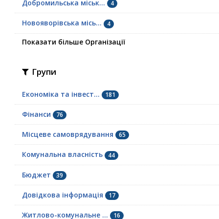
Добромильська міськ...
4
Новояворівська місь...
4
Показати більше Організації
Групи
Економіка та інвест...
181
Фінанси
76
Місцеве самоврядування
65
Комунальна власність
44
Бюджет
39
Довідкова інформація
17
Житлово-комунальне ...
16