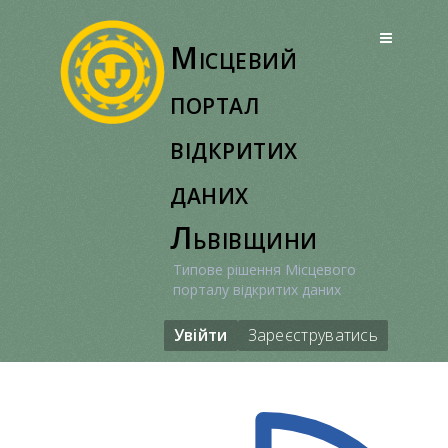
Перейти
до
Місцевий
вмісту
портал
відкритих
даних
Львівщини
Типове рішення Місцевого
порталу відкритих даних
Увійти
Зареєструватись