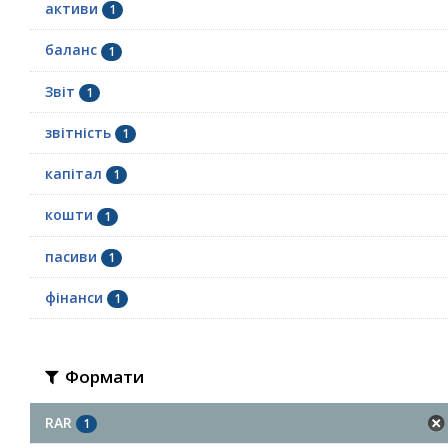
активи
1
баланс
1
Звіт
1
звітність
1
капітал
1
кошти
1
пасиви
1
фінанси
1
Формати
RAR
1