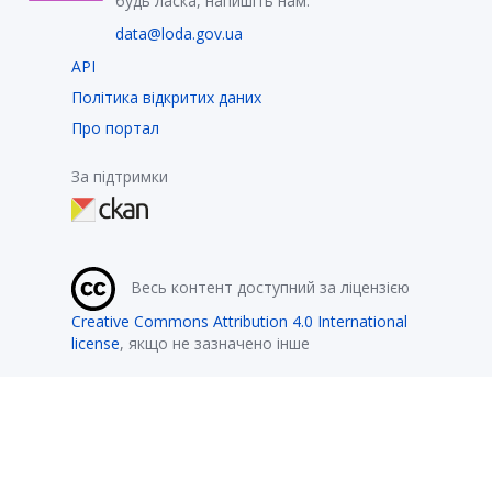
будь ласка, напишіть нам:
data@loda.gov.ua
API
Політика відкритих даних
Про портал
За підтримки
Весь контент доступний за ліцензією
Creative Commons Attribution 4.0 International
license
, якщо не зазначено інше