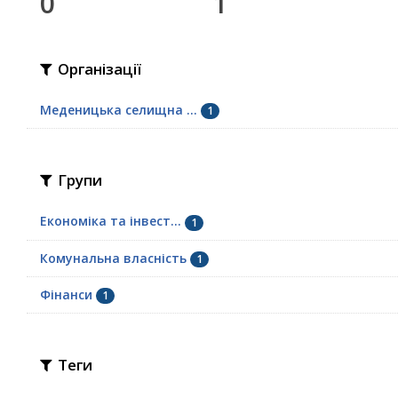
0
1
Організації
Меденицька селищна ...
1
Групи
Економіка та інвест...
1
Комунальна власність
1
Фінанси
1
Теги