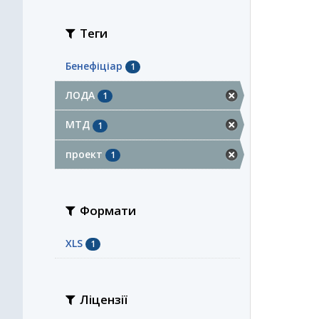
Теги
Бенефіціар
1
ЛОДА
1
МТД
1
проект
1
Формати
XLS
1
Ліцензії