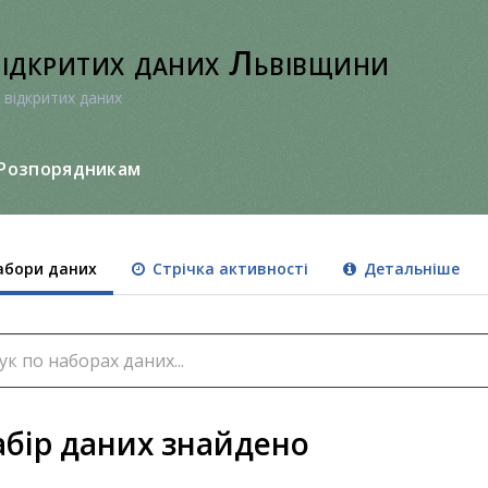
відкритих даних Львівщини
 відкритих даних
Розпорядникам
бори даних
Стрічка активності
Детальніше
абір даних знайдено