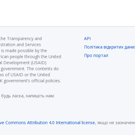
 the Transparency and
API
istration and Services
Політика відкритих дани
is made possible by the
Про портал
ican people through the United
nal Development (USAID)
K government. The contents do
ews of USAID or the United
government’s official policies.
 будь ласка, напишіть нам:
ive Commons Attribution 4.0 International license
, якщо не зазначен