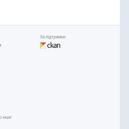
За підтримки
х
о інше