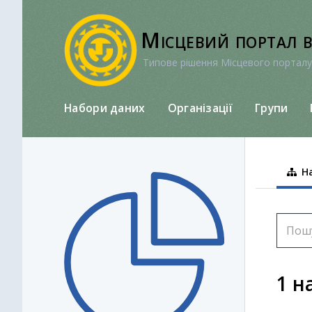
Перейти
до
Місцевий портал 
вмісту
Типове рішення Місцевого порталу
Набори даних
Організації
Групи
На
1 н