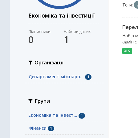
Теги:
Економіка та інвестиції
Перел
Підписники
Набори даних
Набір м
0
1
адмініс
XLS
Організації
Департамент міжнаро...
1
Групи
Економіка та інвест...
1
Фінанси
1