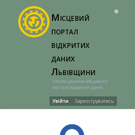
Перейти
до
Місцевий
вмісту
портал
відкритих
даних
Львівщини
Типове рішення Місцевого
порталу відкритих даних
Увійти
Зареєструватись