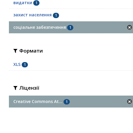
видатки
1
захист населення
1
соціальне забезпечення
1
Формати
XLS
1
Ліцензії
Creative Commons At...
1