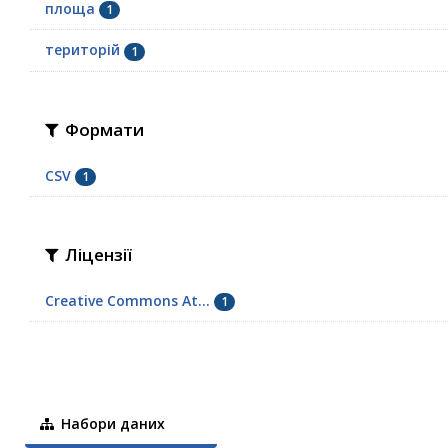
площа
1
територій
1
Формати
CSV
1
Ліцензії
Creative Commons At...
1
Набори даних