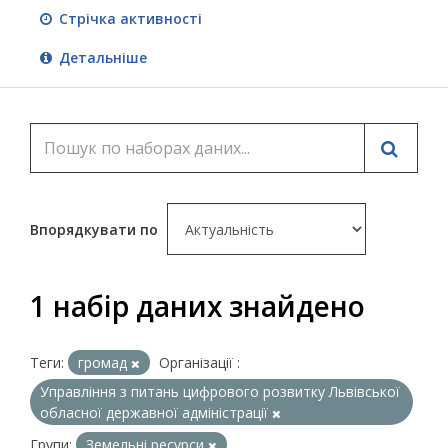
Стрічка активності
Детальніше
Впорядкувати по
1 набір даних знайдено
Теги:
громад
Організації :
Управління з питань цифрового розвитку Львівської
обласної державної адміністрації
Групи:
Земельні ресурси