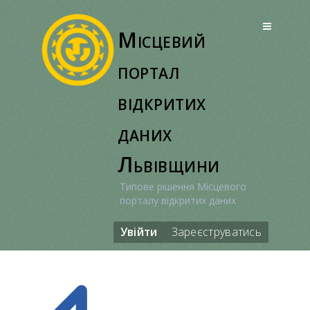
Перейти
до
Місцевий
вмісту
портал
відкритих
даних
Львівщини
Типове рішення Місцевого
порталу відкритих даних
Увійти
Зареєструватись