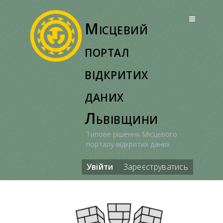
Перейти
до
Місцевий
вмісту
портал
відкритих
даних
Львівщини
Типове рішення Місцевого
порталу відкритих даних
Увійти
Зареєструватись