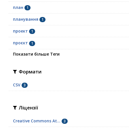
план
1
планування
1
проект
1
проєкт
1
Показати більше Теги
Формати
CSV
3
Ліцензії
Creative Commons At...
3