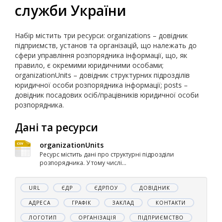
служби України
Набір містить три ресурси: organizations – довідник
підприємств, установ та організацій, що належать до
сфери управління розпорядника інформації, що, як
правило, є окремими юридичними особами;
organizationUnits – довідник структурних підрозділів
юридичної особи розпорядника інформації; posts –
довідник посадових осіб/працівників юридичної особи
розпорядника.
Дані та ресурси
organizationUnits
Ресурс містить дані про структурні підрозділи
розпорядника. У тому числі...
URL
ЄДР
ЄДРПОУ
ДОВІДНИК
АДРЕСА
ГРАФІК
ЗАКЛАД
КОНТАКТИ
ЛОГОТИП
ОРГАНІЗАЦІЯ
ПІДПРИЄМСТВО