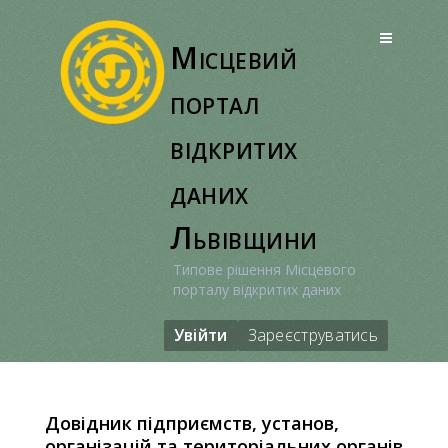
Перейти
до
Місцевий
вмісту
портал
відкритих
даних
Львівщини
Типове рішення Місцевого
порталу відкритих даних
Увійти
Зареєструватись
Довідник підприємств, установ,
організацій та територіальних органів