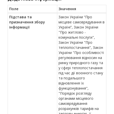
Поле
Значення
Підстава та
Закон України “Про
призначення збору
місцеве самоврядування в
інформації
Україні”, Закон України
"Про житлово -
комунальні послуги",
Закон України "Про
теплопостачання", Закон
України "Про особливості
регулювання відносин на
ринку природного газу та
у сфері теплопостачання
під час дії воєнного стану
та подальшого
відновлення їх
функціонування",
"Порядок розгляду
органами місцевого
самоврядування
розрахунків тарифів на
теплову енергію, її