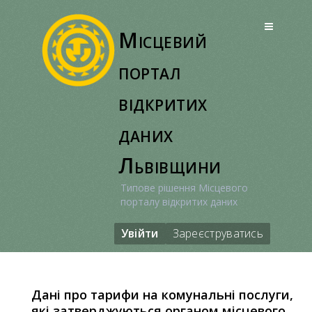
Перейти
до
Місцевий
вмісту
портал
відкритих
даних
Львівщини
Типове рішення Місцевого
порталу відкритих даних
Увійти
Зареєструватись
Дані про тарифи на комунальні послуги,
які затверджуються органом місцевого