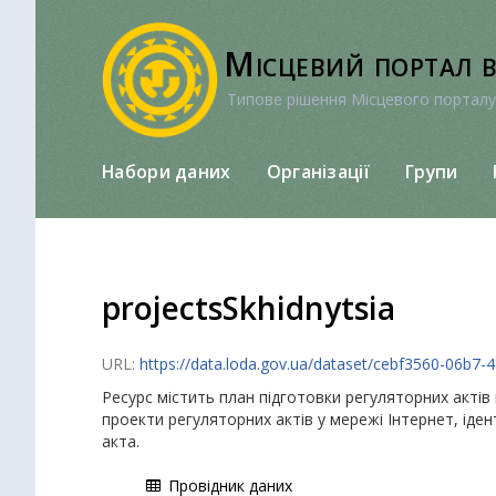
Перейти
до
Місцевий портал 
вмісту
Типове рішення Місцевого порталу
Набори даних
Організації
Групи
projectsSkhidnytsia
URL:
https://data.loda.gov.ua/dataset/cebf3560-06b
Ресурс містить план підготовки регуляторних актів 
проекти регуляторних актів у мережі Інтернет, іде
акта.
Провідник даних