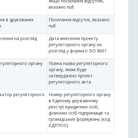
якщо посилання відсутню,
вказано null.
ня в друкованих
Посилання відсутнє, вказано:
х
null
есення на розгляд
Дата внесення проекту
регуляторного органу на
розгляд у форматі ISO 8601
егуляторного органу
Повна назва регуляторного
органу, яким буде
затверджено проект
регуляторного акта.
ікатор регуляторного
Номер регуляторного органу
в Єдиному державному
реєстрі юридичних осіб,
фізичних осіб-підприємців та
громадських формувань (код
ЄДРПОУ).