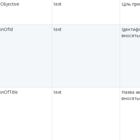
tObjective
text
Ціль пр
ionOfId
text
Ідентифі
вносять
onOfTitle
text
Назва ак
вносять