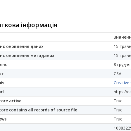
ткова інформація
Значен
нє оновлення даних
15 травн
нє оновлення метаданих
15 травн
ено
8 грудня
ат
CSV
ія
Creative
rl
https://d
ore active
True
ore contains all records of source file
True
ews
True
1088322