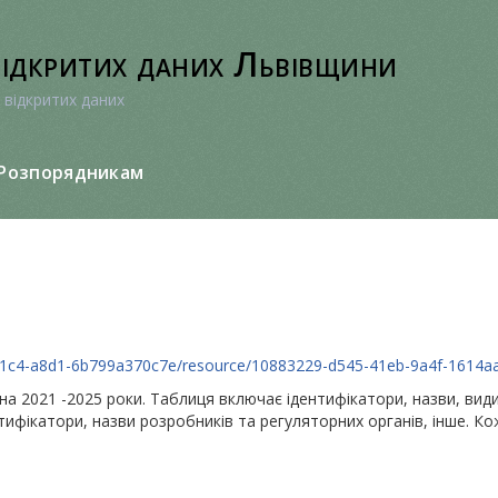
відкритих даних Львівщини
 відкритих даних
Розпорядникам
7-41c4-a8d1-6b799a370c7e/resource/10883229-d545-41eb-9a4f-1614a
на 2021 -2025 роки. Таблиця включає ідентифікатори, назви, види,
нтифікатори, назви розробників та регуляторних органів, інше. 