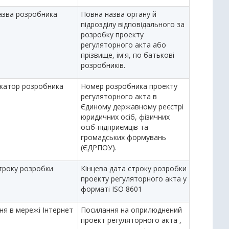
азва розробника
Повна назва органу й
підрозділу відповідального за
розробку проекту
регуляторного акта або
прізвище, ім'я, по батькові
розробників.
ікатор розробника
Номер розробника проекту
регуляторного акта в
Єдиному державному реєстрі
юридичних осіб, фізичних
осіб-підприємців та
громадських формувань
(ЄДРПОУ).
строку розробки
Кінцева дата строку розробки
проекту регуляторного акта у
форматі ISO 8601
ня в мережі Інтернет
Посилання на оприлюднений
проект регуляторного акта ,