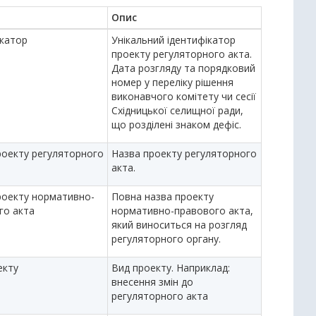
Опис
ікатор
Унікальний ідентифікатор
проекту регуляторного акта.
Дата розгляду та порядковий
номер у переліку рішення
виконавчого комітету чи сесії
Східницької селищної ради,
що розділені знаком дефіс.
роекту регуляторного
Назва проекту регуляторного
акта.
роекту нормативно-
Повна назва проекту
го акта
нормативно-правового акта,
який виноситься на розгляд
регуляторного органу.
екту
Вид проекту. Наприклад:
внесення змін до
регуляторного акта