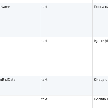
orName
text
Повна н
rId
text
Ідентиф
onEndDate
text
Кінець 
text
Посилан