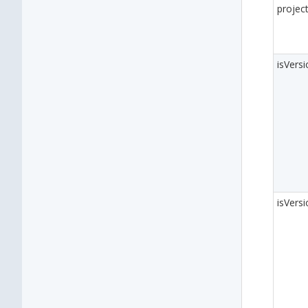
projec
isVers
isVersi