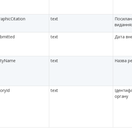
raphicCitation
text
Посилан
видання
bmitted
text
Дата вн
rityName
text
Назва р
toryId
text
Ідентиф
органу