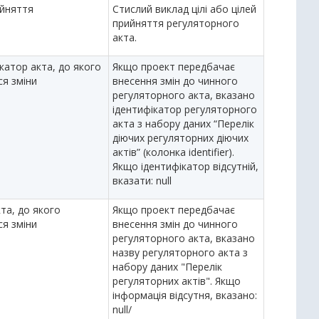
ийняття
Стислий виклад цілі або цілей
прийняття регуляторного
акта.
катор акта, до якого
Якщо проект передбачає
ся зміни
внесення змін до чинного
регуляторного акта, вказано
ідентифікатор регуляторного
акта з набору даних “Перелік
діючих регуляторних діючих
актів” (колонка identifier).
Якщо ідентифікатор відсутній,
вказати: null
та, до якого
Якщо проект передбачає
ся зміни
внесення змін до чинного
регуляторного акта, вказано
назву регуляторного акта з
набору даних "Перелік
регуляторних актів". Якщо
інформація відсутня, вказано:
null/