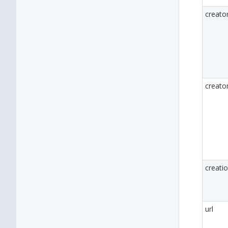
creat
creato
creati
url