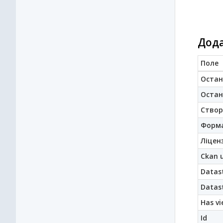
Дода
Поле
Остан
Остан
Створ
Форм
Ліценз
Ckan u
Datast
Datast
Has vi
Id