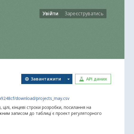
Увійти
Зареєструватись
Завантажити
API даних
a9248cf/download/projects_may.csv
 цілі, кінцеві строки розробки, посилання на
Кожним записом до таблиці є проект регуляторного