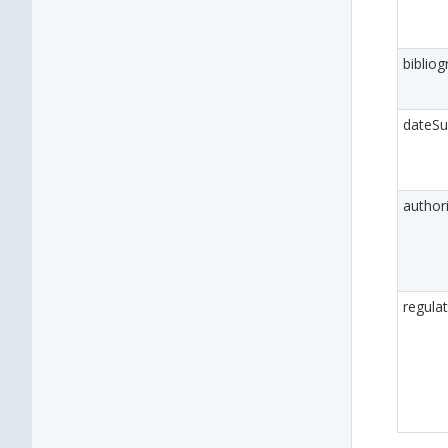
bibliog
dateSu
autho
regula