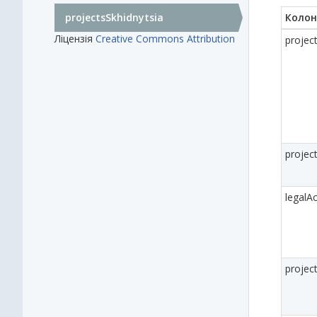
projectsSkhidnytsia
Колон
Ліцензія
Creative Commons Attribution
projec
project
legalAc
projec