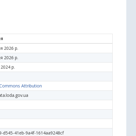
ня
я 2026 р.
я 2026 р.
 2024 р.
 Commons Attribution
ata.loda.gov.ua
9-d545-41eb-9a4f-1614aa9248cf