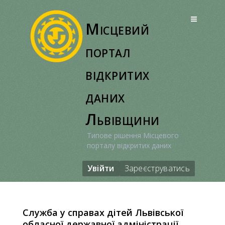
Перейти
до
Місцевий
вмісту
портал
відкритих
даних
Львівщини
Типове рішення Місцевого
порталу відкритих даних
Увійти
Зареєструватись
Служба у справах дітей Львівської
обласної державної адміністрації