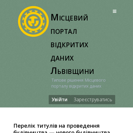
Перейти
до
Місцевий
вмісту
портал
відкритих
даних
Львівщини
Типове рішення Місцевого
порталу відкритих даних
Увійти
Зареєструватись
Перелік титулів на проведення
будівництва — нового будівництва,