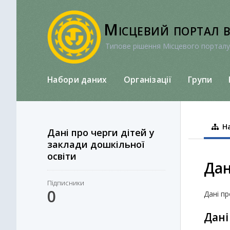
Перейти
до
Місцевий портал 
вмісту
Типове рішення Місцевого порталу
Набори даних
Організації
Групи
На
Дані про черги дітей у
заклади дошкільної
освіти
Дан
Підписники
0
Дані пр
Дані