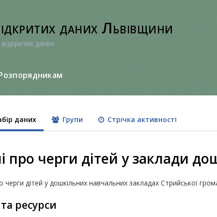
відкритих даних Львівщини
 відкритих даних
Розпорядникам
бір даних
Групи
Стрічка активності
і про черги дітей у заклади до
о черги дітей у дошкільних навчальних закладах Стрийської гром
 та ресурси