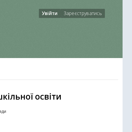
Увійти
Зареєструватись
шкільної освіти
ади