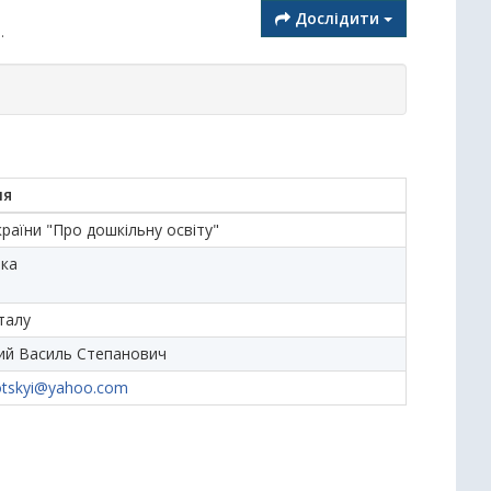
Дослідити
.
ня
раїни "Про дошкільну освіту"
ька
талу
ий Василь Степанович
hotskyi@yahoo.com