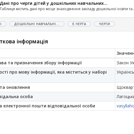
Дані про черги дітей у дошкільних навчальних...
Таблиця містить дані про місце знаходження закладу дошкільної освіти та..
І
ДОШКІЛЬНІ НАВЧАЛЬНІ...
Е-ЧЕРГА
ЧЕРГИ
ткова інформація
Значен
ава та призначення збору інформації
Закон Ук
ості про мову інформації, яка міститься у наборі
Українс
та оновлення
Щоквар
відальна особа
Лагоцьк
а електронної пошти відповідальної особи
vasylla