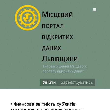
Перейти
до
Місцевий
вмісту
портал
відкритих
даних
Львівщини
Типове рішення Місцевого
порталу відкритих даних
Увійти
Зареєструватись
Фінансова звітність суб’єктів
господарювання державного та