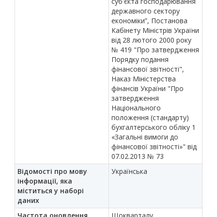
суб'єкта господарювання
державного сектору
економіки”, Постанова
Кабінету Міністрів України
від 28 лютого 2000 року
№ 419 "Про затвердження
Порядку подання
фінансової звітності",
Наказ Міністерства
фінансів України "Про
затвердження
Національного
положення (стандарту)
бухгалтерського обліку 1
«Загальні вимоги до
фінансової звітності»" від
07.02.2013 № 73
Відомості про мову
Українська
інформації, яка
міститься у наборі
даних
Частота оновлення
Щокварталу