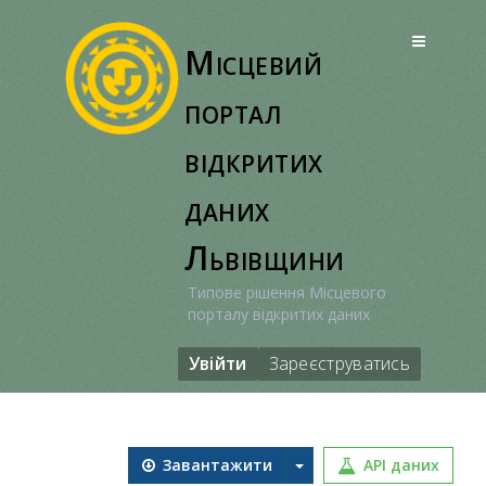
Перейти
до
Місцевий
вмісту
портал
відкритих
даних
Львівщини
Типове рішення Місцевого
порталу відкритих даних
Увійти
Зареєструватись
Завантажити
API даних