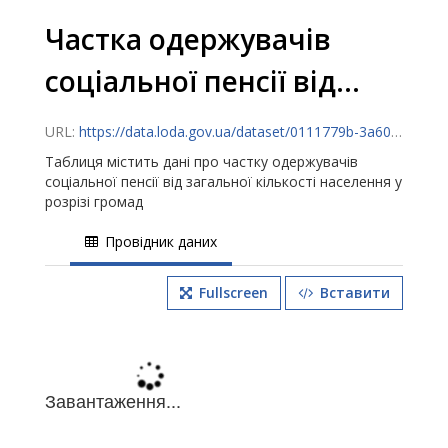
Частка одержувачів
соціальної пенсії від...
URL:
https://data.loda.gov.ua/dataset/0111779b-3a60-41b2-970f-b5b87a9fb81a/resource/f401ce8a-2df0-489a-8d35-30314445d913/download/chastka_oderguvachiv_socialnoyi_pensii_vid_zagalnoyi_kilkosti_naselennya_4q2025.csv
Таблиця містить дані про частку одержувачів
соціальної пенсії від загальної кількості населення у
розрізі громад
Провідник даних
Fullscreen
Вставити