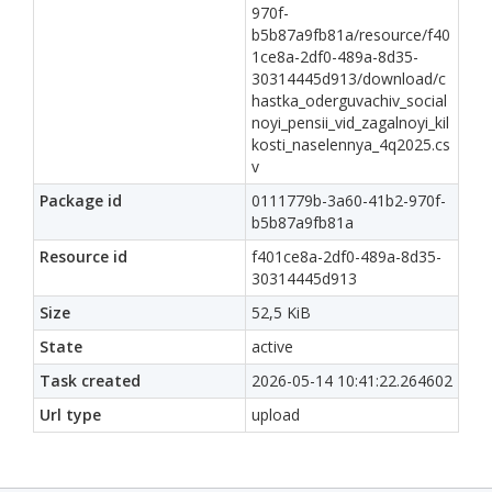
970f-
b5b87a9fb81a/resource/f40
1ce8a-2df0-489a-8d35-
30314445d913/download/c
hastka_oderguvachiv_social
noyi_pensii_vid_zagalnoyi_kil
kosti_naselennya_4q2025.cs
v
Package id
0111779b-3a60-41b2-970f-
b5b87a9fb81a
Resource id
f401ce8a-2df0-489a-8d35-
30314445d913
Size
52,5 KiB
State
active
Task created
2026-05-14 10:41:22.264602
Url type
upload