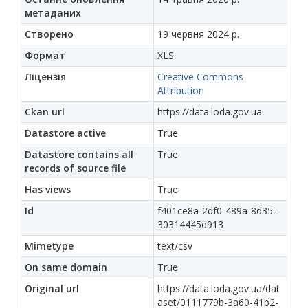
метаданих
Створено
19 червня 2024 р.
Формат
XLS
Ліцензія
Creative Commons
Attribution
Ckan url
https://data.loda.gov.ua
Datastore active
True
Datastore contains all
True
records of source file
Has views
True
Id
f401ce8a-2df0-489a-8d35-
30314445d913
Mimetype
text/csv
On same domain
True
Original url
https://data.loda.gov.ua/dat
aset/0111779b-3a60-41b2-