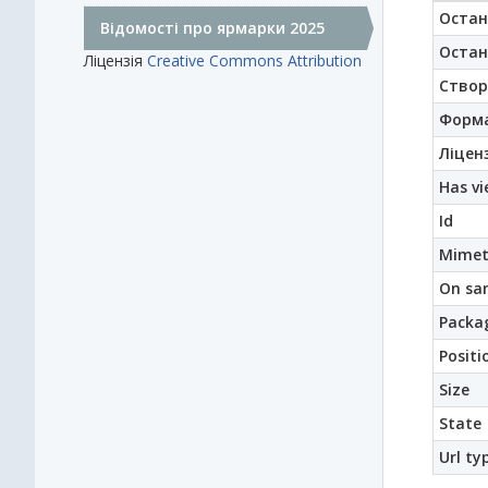
Остан
Відомості про ярмарки 2025
Остан
Ліцензія
Creative Commons Attribution
Створ
Форм
Ліценз
Has vi
Id
Mimet
On sa
Packag
Positi
Size
State
Url ty