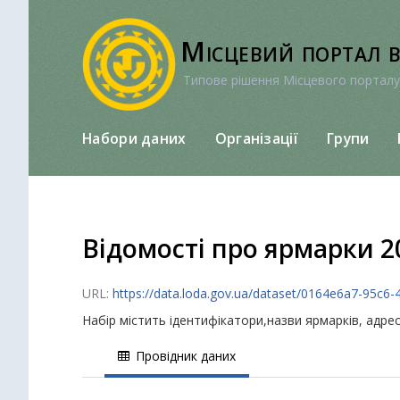
Перейти
до
Місцевий портал 
вмісту
Типове рішення Місцевого порталу
Набори даних
Організації
Групи
Відомості про ярмарки 2
URL:
https://data.loda.gov.ua/dataset/0164e6a7-95c
Набір містить ідентифікатори,назви ярмарків, адресу
Провідник даних