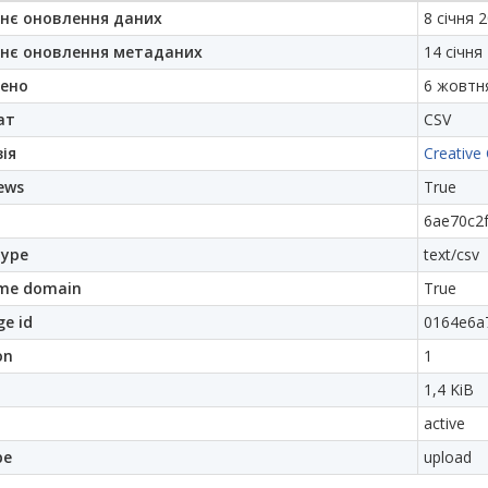
нє оновлення даних
8 січня 2
нє оновлення метаданих
14 січня
ено
6 жовтня
ат
CSV
ія
Creative
ews
True
6ae70c2f
ype
text/csv
me domain
True
e id
0164e6a
on
1
1,4 KiB
active
pe
upload