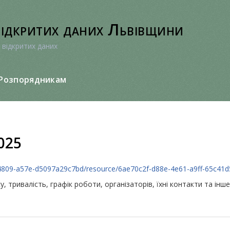
відкритих даних Львівщини
 відкритих даних
Розпорядникам
025
6-4809-a57e-d5097a29c7bd/resource/6ae70c2f-d88e-4e61-a9ff-65c41d
, тривалість, графік роботи, організаторів, їхні контакти та інше