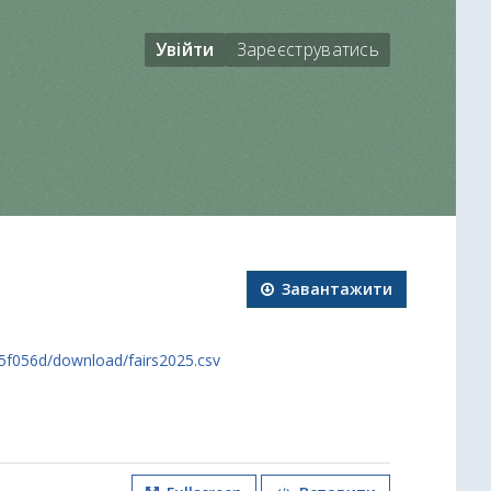
Увійти
Зареєструватись
Завантажити
5f056d/download/fairs2025.csv