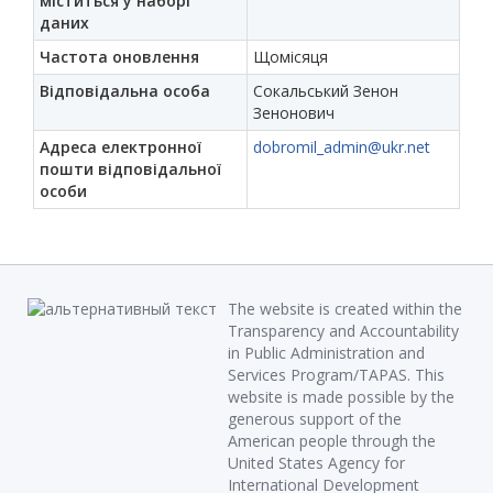
міститься у наборі
даних
Частота оновлення
Щомісяця
Відповідальна особа
Сокальський Зенон
Зенонович
Адреса електронної
dobromil_admin@ukr.net
пошти відповідальної
особи
The website is created within the
Transparency and Accountability
in Public Administration and
Services Program/TAPAS. This
website is made possible by the
generous support of the
American people through the
United States Agency for
International Development