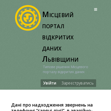
Перейти
до
Місцевий
вмісту
портал
відкритих
даних
Львівщини
Типове рішення Місцевого
порталу відкритих даних
Увійти
Зареєструватись
Дані про надходження звернень на
телефонні “гарячі лінії”, в аварійно-