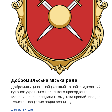
Добромильська міська рада
Добромильщина – найцікавіший та найзагадковіший
куточок українсько-польського прикордоння.
Маловивчена, незвідана і тому така приваблива для
туриста. Працюємо задля розвитку...
детальніше