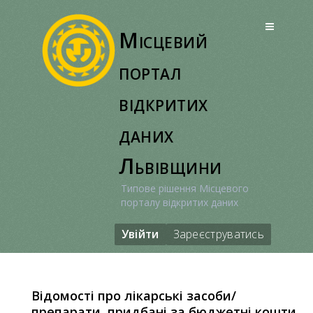
Перейти
до
Місцевий
вмісту
портал
відкритих
даних
Львівщини
Типове рішення Місцевого
порталу відкритих даних
Увійти
Зареєструватись
Відомості про лікарські засоби/
препарати, придбані за бюджетні кошти,