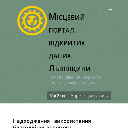
Перейти
до
Місцевий
вмісту
портал
відкритих
даних
Львівщини
Типове рішення Місцевого
порталу відкритих даних
Увійти
Зареєструватись
Надходження і використання
благодійної допомоги