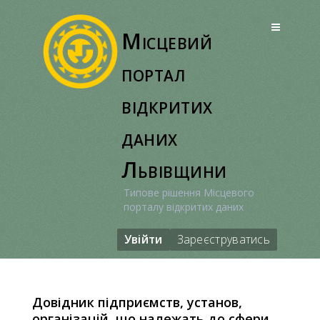
Перейти
до
Місцевий
вмісту
портал
відкритих
даних
Львівщини
Типове рішення Місцевого
порталу відкритих даних
Увійти
Зареєструватись
Довідник підприємств, установ,
організацій, що належать до сфери