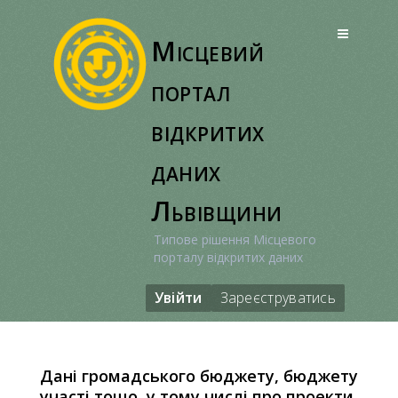
Перейти
до
Місцевий
вмісту
портал
відкритих
даних
Львівщини
Типове рішення Місцевого
порталу відкритих даних
Увійти
Зареєструватись
Дані громадського бюджету, бюджету
участі тощо, у тому числі про проекти,