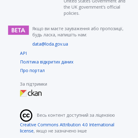
United States Government and
the UK government’s official
policies.
Якщо ви маєте зауваження або пропозиції,
будь ласка, напишіть нам:
data@loda.gov.ua
API
Політика відкритих даних
Про портал
За підтримки
Весь контент доступний за ліцензією
Creative Commons Attribution 4.0 International
license
, якщо не зазначено інше