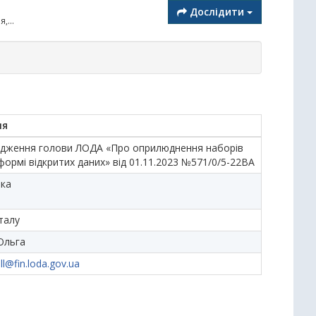
Дослідити
,...
ня
дження голови ЛОДА «Про оприлюднення наборів
формі відкритих даних» від 01.11.2023 №571/0/5-22ВА
ька
талу
Ольга
ll@fin.loda.gov.ua