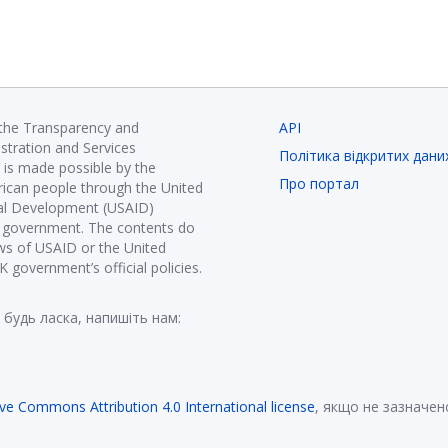
 the Transparency and
API
istration and Services
Політика відкритих дани
is made possible by the
Про портал
ican people through the United
nal Development (USAID)
K government. The contents do
ews of USAID or the United
government’s official policies.
 будь ласка, напишіть нам:
ive Commons Attribution 4.0 International license
, якщо не зазначен