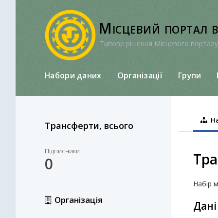
Перейти
до
Місцевий портал 
вмісту
Типове рішення Місцевого порталу
Набори даних
Організації
Групи
На
Трансферти, всього
Підписники
Тра
0
Набір м
Організація
Дані