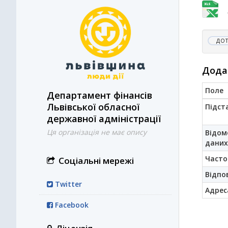
ДОТ
Дода
Поле
Департамент фінансів
Львівської обласної
Підст
державної адміністрації
Ця організація не має опису
Відом
даних
Часто
Соціальні мережі
Відпо
Twitter
Адрес
Facebook