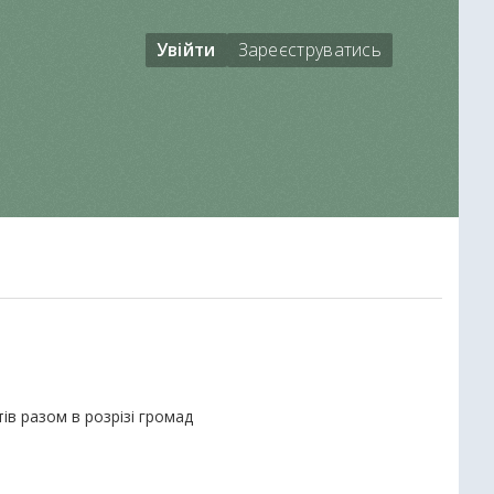
Увійти
Зареєструватись
ів разом в розрізі громад