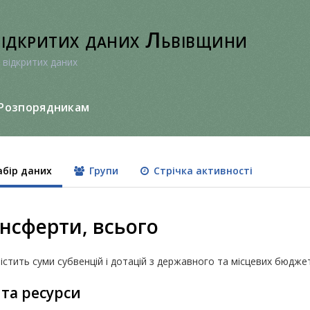
відкритих даних Львівщини
 відкритих даних
Розпорядникам
бір даних
Групи
Стрічка активності
нсферти, всього
істить суми субвенцій і дотацій з державного та місцевих бюджет
 та ресурси