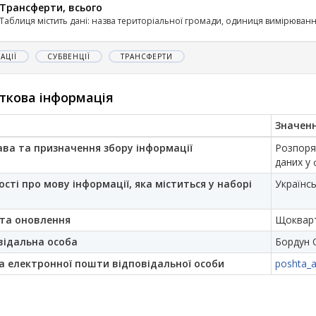
Трансферти, всього
Таблиця містить дані: назва територіальної громади, одиниця вимірювання
АЦІЇ
СУБВЕНЦІЇ
ТРАНСФЕРТИ
ткова інформація
Значен
ава та призначення збору інформації
Розпоря
даних у 
ості про мову інформації, яка міститься у наборі
Українс
та оновлення
Щоквар
відальна особа
Бордун 
а електронної пошти відповідальної особи
poshta_a