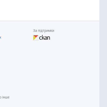
За підтримки
х
о інше