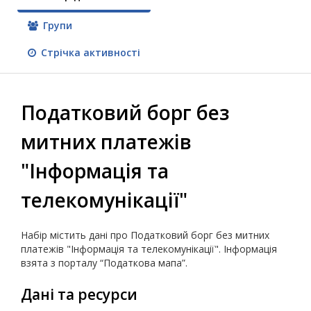
Групи
Стрічка активності
Податковий борг без
митних платежів
"Iнформацiя та
телекомунiкацiї"
Набір містить дані про Податковий борг без митних
платежів "Iнформацiя та телекомунiкацiї". Інформація
взята з порталу “Податкова мапа”.
Дані та ресурси