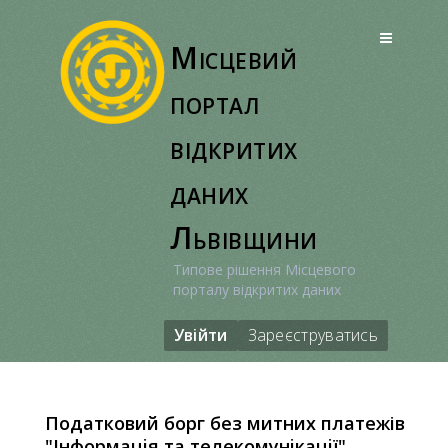
Перейти
до
Місцевий
вмісту
портал
відкритих
даних
Львівщини
Типове рішення Місцевого
порталу відкритих даних
Увійти
Зареєструватись
Податковий борг без митних платежів
"Iнформацiя та телекомунiкацiї"