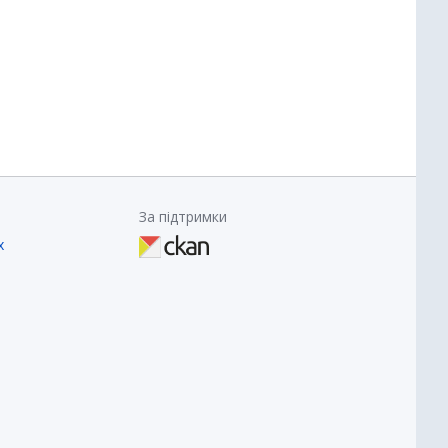
За підтримки
х