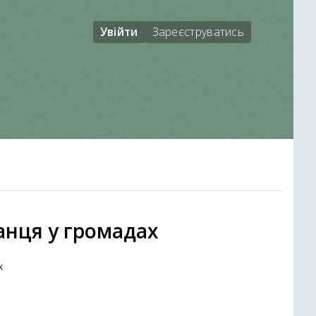
Увійти
Зареєструватись
анця у громадах
х