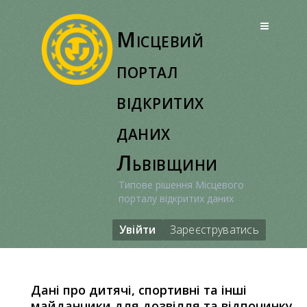
Перейти
до
Місцевий
вмісту
портал
відкритих
даних
Львівщини
Типове рішення Місцевого
порталу відкритих даних
Увійти
Зареєструватись
Дані про дитячі, спортивні та інші
майданчики для дозвілля та відпочинку,