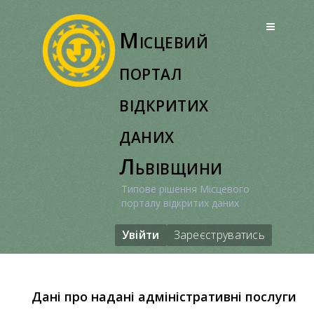
Перейти
до
Місцевий
вмісту
портал
відкритих
даних
Львівщини
Типове рішення Місцевого
порталу відкритих даних
Увійти
Зареєструватись
Дані про надані адміністративні послуги