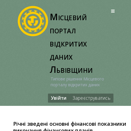
Перейти
до
Місцевий
вмісту
портал
відкритих
даних
Львівщини
Типове рішення Місцевого
порталу відкритих даних
Увійти
Зареєструватись
Річні зведені основні фінансові показники
виконання фінансових планів