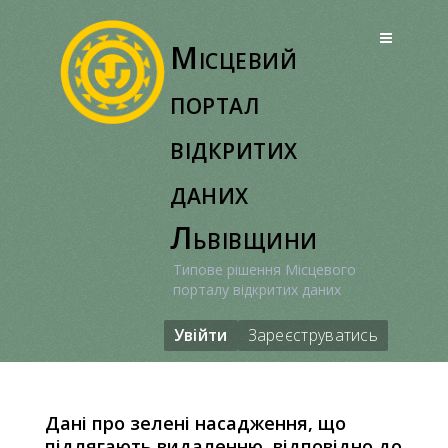
Перейти
до
Місцевий
вмісту
портал
відкритих
даних
Львівщини
Типове рішення Місцевого
порталу відкритих даних
Увійти
Зареєструватись
Дані про зелені насадження, що
підлягають видаленню, відповідно до